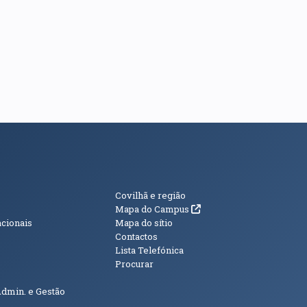
s
Informações Adici
Covilhã e região
(abre em nova janela)
Mapa do Campus
acionais
Mapa do sítio
Contactos
Lista Telefónica
Procurar
Admin. e Gestão