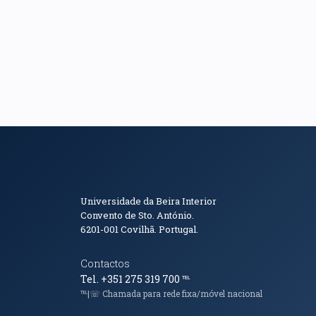
Informações de Conta
Universidade da Beira Interior
Convento de Sto. António.
6201-001
Covilhã. Portugal.
Contactos
Tel. +351 275 319 700
℡
℡|☏ Chamada para rede fixa/móvel nacional