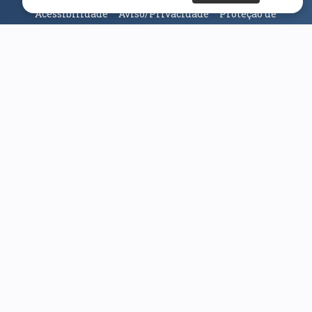
Acessibilidade
Aviso/Privacidade
Proteção de
Dados
Universidade da Beira Interior
© 2026
Parceiros e Financiadores
(abre em nova janela)
(abre em nova janela)
(abre em nova janela)
(abre em nova janela)
(abre em nova janela)
(abre em nova janela)