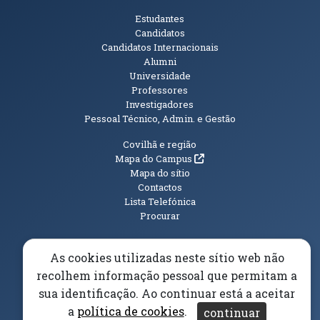
Públicos
Estudantes
Candidatos
Candidatos Internacionais
Alumni
Universidade
Professores
Investigadores
Pessoal Técnico, Admin. e Gestão
Informações Adicionais
Covilhã e região
(abre em nova janela)
Mapa do Campus
Mapa do sítio
Contactos
Lista Telefónica
Procurar
As cookies utilizadas neste sítio web não
recolhem informação pessoal que permitam a
(abre em n
Elogios, Sugestões e Reclamações
Livro Amarelo
sua identificação. Ao continuar está a aceitar
(abre em nova janela)
Canal Denúncia
a
política de cookies
.
continuar