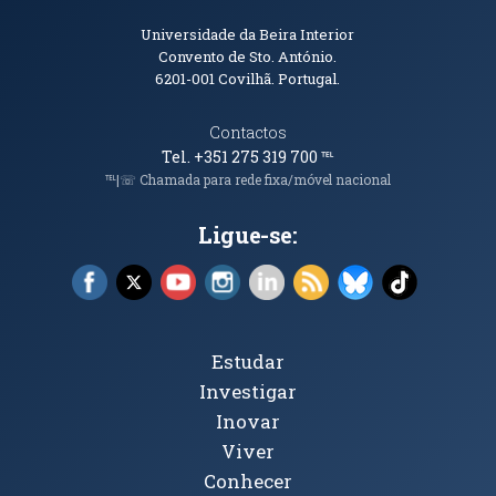
Informações de Contacto
Universidade da Beira Interior
Convento de Sto. António.
6201-001
Covilhã. Portugal.
Contactos
Tel. +351 275 319 700
℡
℡|☏ Chamada para rede fixa/móvel nacional
Ligue-se:
Facebook (abre em nova janela)
X (abre em nova janela)
YouTube (abre em nova janela)
Instagram (abre em nova janela)
LinkedIn (abre em nova ja
RSS (abre em nova ja
Bluesky (abre e
TikTok (a
Tópicos Principais
Estudar
Investigar
Inovar
Viver
Conhecer