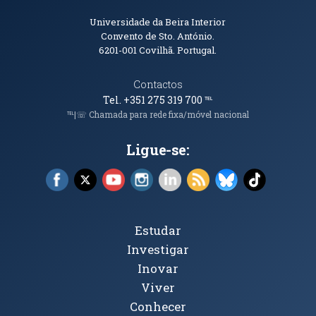
Informações de Contacto
Universidade da Beira Interior
Convento de Sto. António.
6201-001
Covilhã. Portugal.
Contactos
Tel. +351 275 319 700
℡
℡|☏ Chamada para rede fixa/móvel nacional
Ligue-se:
Facebook (abre em nova janela)
X (abre em nova janela)
YouTube (abre em nova janela)
Instagram (abre em nova janela)
LinkedIn (abre em nova ja
RSS (abre em nova ja
Bluesky (abre e
TikTok (a
Tópicos Principais
Estudar
Investigar
Inovar
Viver
Conhecer