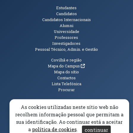
Públicos
Estudantes
Candidatos
Candidatos Internacionais
Alumni
Universidade
Professores
Investigadores
Pessoal Técnico, Admin. e Gestão
Informações Adicionais
Covilhã e região
(abre em nova janela)
Mapa do Campus
Mapa do sítio
Contactos
Lista Telefónica
Procurar
As cookies utilizadas neste sítio web não
recolhem informação pessoal que permitam a
(abre em n
Elogios, Sugestões e Reclamações
Livro Amarelo
sua identificação. Ao continuar está a aceitar
(abre em nova janela)
Canal Denúncia
a
política de cookies
.
continuar