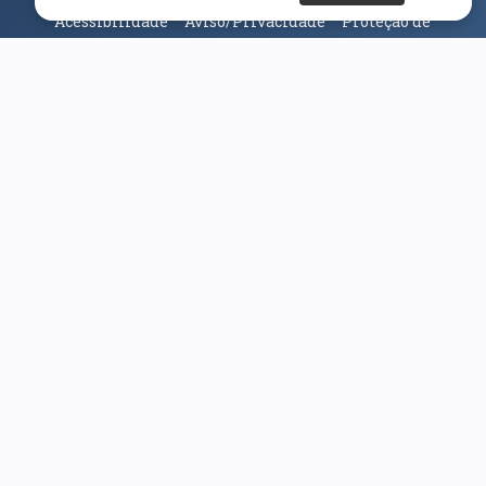
Acessibilidade
Aviso/Privacidade
Proteção de
Dados
Universidade da Beira Interior
© 2026
Parceiros e Financiadores
(abre em nova janela)
(abre em nova janela)
(abre em nova janela)
(abre em nova janela)
(abre em nova janela)
(abre em nova janela)