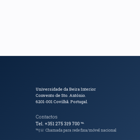
Informações de Conta
Universidade da Beira Interior
Convento de Sto. António.
6201-001
Covilhã. Portugal.
Contactos
Tel. +351 275 319 700
℡
℡|☏ Chamada para rede fixa/móvel nacional