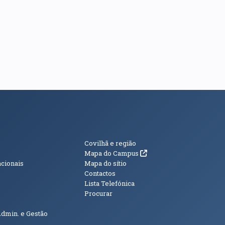
s
Informações Adici
Covilhã e região
(abre em nova janela)
Mapa do Campus
acionais
Mapa do sítio
Contactos
Lista Telefónica
Procurar
Admin. e Gestão