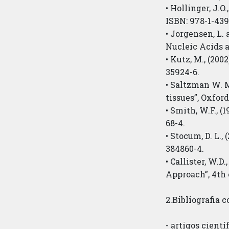
• Hollinger, J.O
ISBN: 978-1-439
• Jorgensen, L.
Nucleic Acids 
• Kutz, M., (20
35924-6.
• Saltzman W. M
tissues”, Oxfor
• Smith, W.F., 
68-4.
• Stocum, D. L.,
384860-4.
• Callister, W.
Approach”, 4th 
2.Bibliografia
- artigos cientí