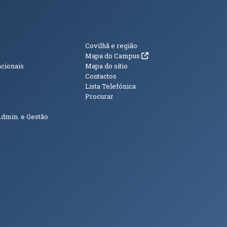
s
Informações Adici
Covilhã e região
(abre em nova janela)
Mapa do Campus
acionais
Mapa do sítio
Contactos
Lista Telefónica
Procurar
Admin. e Gestão