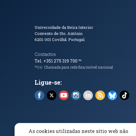
Informações de Conta
Universidade da Beira Interior
Convento de Sto. António.
6201-001
Covilhã. Portugal.
Contactos
Tel. +351 275 319 700
℡
℡|☏ Chamada para rede fixa/móvel nacional
Ligue-se:
Facebook (abre em nova janela)
X (abre em nova janela)
YouTube (abre em nova janela)
Instagram (abre em nova 
LinkedIn (abre em n
RSS (abre em n
Bluesky 
Tik
As cookies utilizadas neste sítio web não
Elogios, Sugestões e Reclamações
Livro Amarel