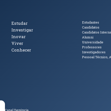
cto
Tópicos Principais
Público
Estudantes
Estudar
Candidatos
Investigar
Candidatos Intern
Inovar
Alumni
Universidade
Viver
Professores
Conhecer
Investigadores
Pessoal Técnico, 
janela)
ova janela)
ova janela)
(abre em nova janela)
Tok (abre em nova janela)
(abre em nova janela)
(abre em nova janela)
o
Canal Denúncia