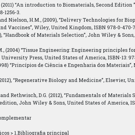
., (2011) “An introduction to Biomaterials, Second Edition
8-1256-3.
 and Nielson, H.M., (2009), “Delivery Technologies for Bio
and Vaccines”, Wiley, United Kingdom, ISBN 978-0-470-7
02), “Handbook of Materials Selection”, John Wiley & Sons
., (2004) “Tissue Engineering: Engineering principles f
d University Press, United States of America, ISBN-13: 97
(1998) “Princípios de Ciência e Engenharia dos Materiais”
 (2012), “Regenerative Biology and Medicine”, Elsevier, U
D., and Rethwisch, D.G. (2012), “Fundamentals of Material
edition, John Wiley & Sons, United States of America, IS
 complementar
ficos > 1.Bibliografia principal