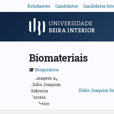
Estudantes
Candidatos
Candidatos Int
Menu Principal
Biomateriais
Bioquímica
Ilídio Joaquim So