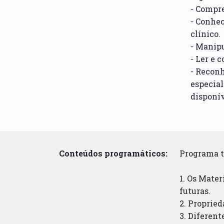
- Compre
- Conhec
clínico.
- Manipu
- Ler e 
- Reconh
especia
disponív
Conteúdos programáticos:
Programa t
1. Os Mater
futuras.
2. Propried
3. Diferent