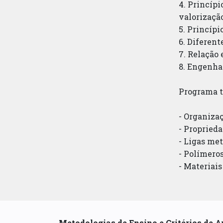
4. Princípi
valorização
5. Princípi
6. Diferent
7. Relação 
8. Engenhar
Programa t
- Organiza
- Proprieda
- Ligas me
- Polímero
- Materiai
Metodologias de Ensino e Critérios de A