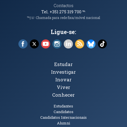
Contactos
Tel. +351 275 319 700
℡
℡|☏ Chamada para rede fixa/móvel nacional
Ligue-se:
Facebook (abre em nova janela)
X (abre em nova janela)
YouTube (abre em nova janela)
Instagram (abre em nova janela)
LinkedIn (abre em nova ja
RSS (abre em nova ja
Bluesky (abre e
TikTok (a
Tópicos Principais
Estudar
Investigar
Inovar
Viver
Conhecer
Públicos
Estudantes
Candidatos
Candidatos Internacionais
Alumni