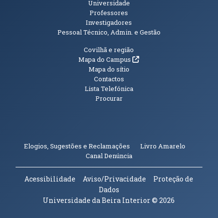
Universidade
Professores
Investigadores
Pessoal Técnico, Admin. e Gestão
Informações Adicionais
Covilhã e região
(abre em nova janela)
Mapa do Campus
Mapa do sítio
Contactos
Lista Telefónica
Procurar
(abre em n
Elogios, Sugestões e Reclamações
Livro Amarelo
(abre em nova janela)
Canal Denúncia
Acessibilidade
Aviso/Privacidade
Proteção de
Dados
Universidade da Beira Interior
© 2026