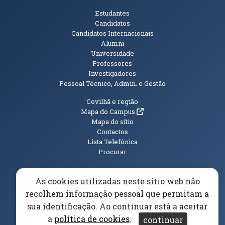
Públicos
Estudantes
Candidatos
Candidatos Internacionais
Alumni
Universidade
Professores
Investigadores
Pessoal Técnico, Admin. e Gestão
Informações Adicionais
Covilhã e região
(abre em nova janela)
Mapa do Campus
Mapa do sítio
Contactos
Lista Telefónica
Procurar
As cookies utilizadas neste sítio web não
recolhem informação pessoal que permitam a
(abre em n
Elogios, Sugestões e Reclamações
Livro Amarelo
sua identificação. Ao continuar está a aceitar
(abre em nova janela)
Canal Denúncia
a
política de cookies
.
continuar