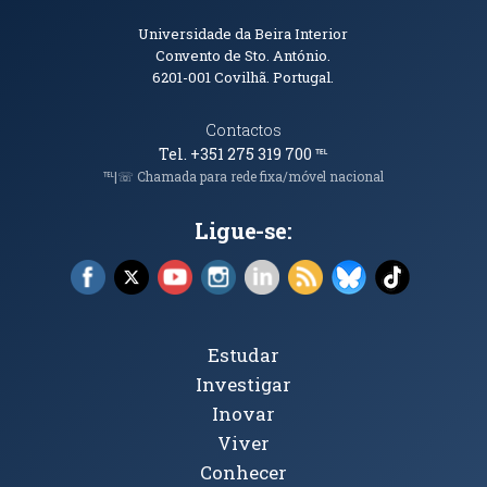
Informações de Contacto
Universidade da Beira Interior
Convento de Sto. António.
6201-001
Covilhã. Portugal.
Contactos
Tel. +351 275 319 700
℡
℡|☏ Chamada para rede fixa/móvel nacional
Ligue-se:
Facebook (abre em nova janela)
X (abre em nova janela)
YouTube (abre em nova janela)
Instagram (abre em nova janela)
LinkedIn (abre em nova ja
RSS (abre em nova ja
Bluesky (abre e
TikTok (a
Tópicos Principais
Estudar
Investigar
Inovar
Viver
Conhecer