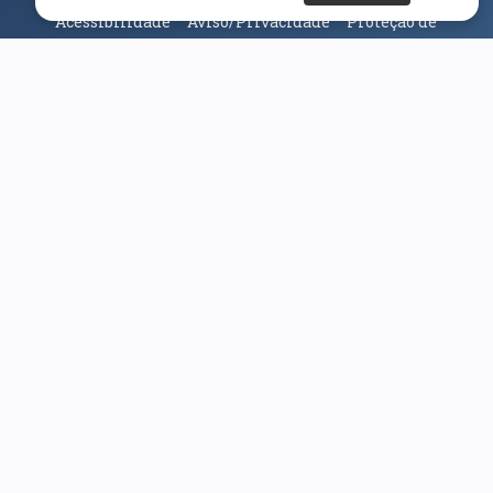
Acessibilidade
Aviso/Privacidade
Proteção de
Dados
Universidade da Beira Interior
© 2026
Parceiros e Financiadores
(abre em nova janela)
(abre em nova janela)
(abre em nova janela)
(abre em nova janela)
(abre em nova janela)
(abre em nova janela)