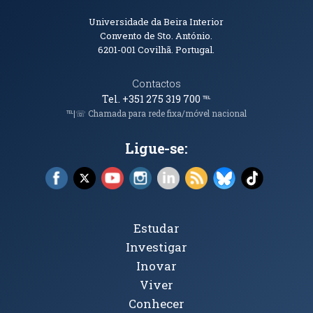
Informações de Contacto
Universidade da Beira Interior
Convento de Sto. António.
6201-001
Covilhã. Portugal.
Contactos
Tel. +351 275 319 700
℡
℡|☏ Chamada para rede fixa/móvel nacional
Ligue-se:
Facebook (abre em nova janela)
X (abre em nova janela)
YouTube (abre em nova janela)
Instagram (abre em nova janela)
LinkedIn (abre em nova ja
RSS (abre em nova ja
Bluesky (abre e
TikTok (a
Tópicos Principais
Estudar
Investigar
Inovar
Viver
Conhecer