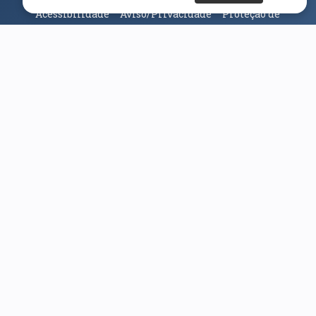
Acessibilidade
Aviso/Privacidade
Proteção de
Dados
Universidade da Beira Interior
© 2026
Parceiros e Financiadores
(abre em nova janela)
(abre em nova janela)
(abre em nova janela)
(abre em nova janela)
(abre em nova janela)
(abre em nova janela)