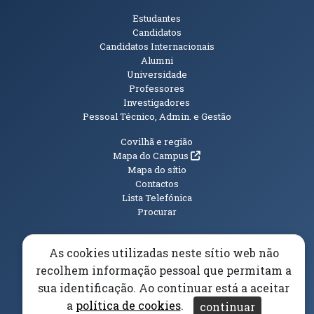
Públicos
Estudantes
Candidatos
Candidatos Internacionais
Alumni
Universidade
Professores
Investigadores
Pessoal Técnico, Admin. e Gestão
Informações Adicionais
Covilhã e região
(abre em nova janela)
Mapa do Campus
Mapa do sítio
Contactos
Lista Telefónica
Procurar
As cookies utilizadas neste sítio web não
recolhem informação pessoal que permitam a
(abre em n
Elogios, Sugestões e Reclamações
Livro Amarelo
sua identificação. Ao continuar está a aceitar
(abre em nova janela)
Canal Denúncia
a
política de cookies
.
continuar