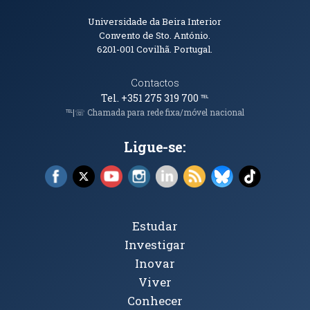
Informações de Contacto
Universidade da Beira Interior
Convento de Sto. António.
6201-001
Covilhã. Portugal.
Contactos
Tel. +351 275 319 700
℡
℡|☏ Chamada para rede fixa/móvel nacional
Ligue-se:
Facebook (abre em nova janela)
X (abre em nova janela)
YouTube (abre em nova janela)
Instagram (abre em nova janela)
LinkedIn (abre em nova ja
RSS (abre em nova ja
Bluesky (abre e
TikTok (a
Tópicos Principais
Estudar
Investigar
Inovar
Viver
Conhecer