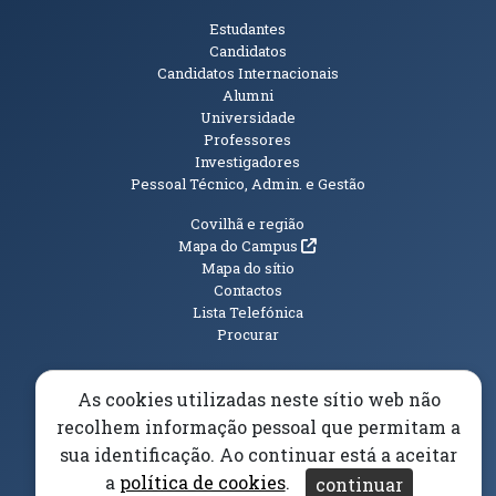
Públicos
Estudantes
Candidatos
Candidatos Internacionais
Alumni
Universidade
Professores
Investigadores
Pessoal Técnico, Admin. e Gestão
Informações Adicionais
Covilhã e região
(abre em nova janela)
Mapa do Campus
Mapa do sítio
Contactos
Lista Telefónica
Procurar
As cookies utilizadas neste sítio web não
recolhem informação pessoal que permitam a
(abre em n
Elogios, Sugestões e Reclamações
Livro Amarelo
sua identificação. Ao continuar está a aceitar
(abre em nova janela)
Canal Denúncia
a
política de cookies
.
continuar