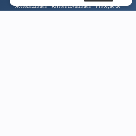
Acessibilidade
Aviso/Privacidade
Proteção de
Dados
Universidade da Beira Interior
© 2026
Parceiros e Financiadores
(abre em nova janela)
(abre em nova janela)
(abre em nova janela)
(abre em nova janela)
(abre em nova janela)
(abre em nova janela)