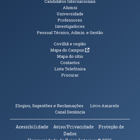
Candidatos Internacionais
Alumni
Universidade
Professores
Investigadores
Pessoal Técnico, Admin. e Gestão
Informações Adicionais
Covilhã e região
(abre em nova janela)
Mapa do Campus
Mapa do sítio
Contactos
Lista Telefónica
Procurar
(abre em n
Elogios, Sugestões e Reclamações
Livro Amarelo
(abre em nova janela)
Canal Denúncia
Acessibilidade
Aviso/Privacidade
Proteção de
Dados