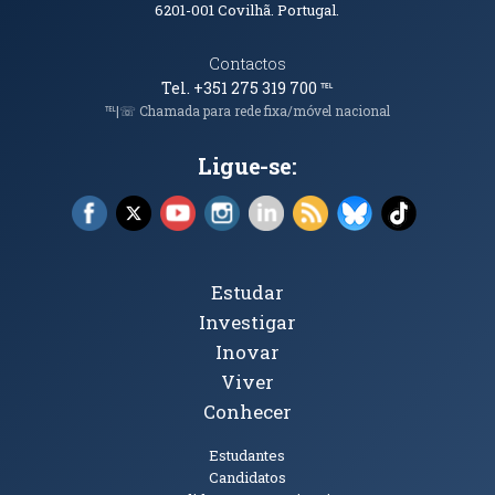
6201-001
Covilhã. Portugal.
Contactos
Tel. +351 275 319 700
℡
℡|☏ Chamada para rede fixa/móvel nacional
Ligue-se:
Facebook (abre em nova janela)
X (abre em nova janela)
YouTube (abre em nova janela)
Instagram (abre em nova janela)
LinkedIn (abre em nova ja
RSS (abre em nova ja
Bluesky (abre e
TikTok (a
Tópicos Principais
Estudar
Investigar
Inovar
Viver
Conhecer
Públicos
Estudantes
Candidatos