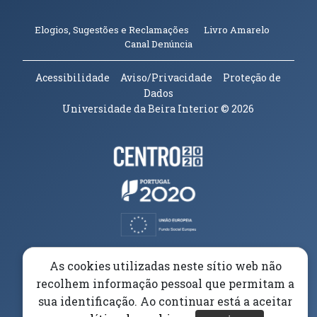
(abre em n
Elogios, Sugestões e Reclamações
Livro Amarelo
(abre em nova janela)
Canal Denúncia
Acessibilidade
Aviso/Privacidade
Proteção de
Dados
Universidade da Beira Interior
© 2026
Parceiros e Financiadores
(abre em nova janela)
(abre em nova janela)
(abre em nova janela)
(abre em nova janela)
As cookies utilizadas neste sítio web não
recolhem informação pessoal que permitam a
(abre em nova janela)
sua identificação. Ao continuar está a aceitar