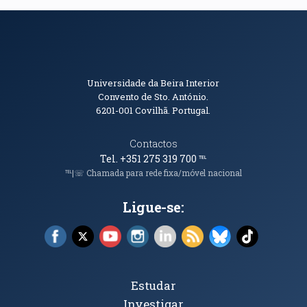
Informações de Contacto
Universidade da Beira Interior
Convento de Sto. António.
6201-001
Covilhã. Portugal.
Contactos
Tel. +351 275 319 700
℡
℡|☏ Chamada para rede fixa/móvel nacional
Ligue-se:
Facebook (abre em nova janela)
X (abre em nova janela)
YouTube (abre em nova janela)
Instagram (abre em nova janela)
LinkedIn (abre em nova ja
RSS (abre em nova ja
Bluesky (abre e
TikTok (a
Tópicos Principais
Estudar
Investigar