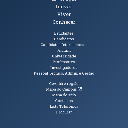
Inovar
Viver
Conhecer
Públicos
Estudantes
Candidatos
Candidatos Internacionais
Alumni
Universidade
Professores
Investigadores
Pessoal Técnico, Admin. e Gestão
Informações Adicionais
Covilhã e região
(abre em nova janela)
Mapa do Campus
Mapa do sítio
Contactos
Lista Telefónica
Procurar