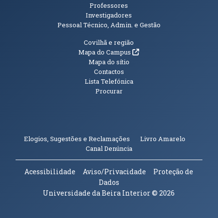
Professores
Investigadores
Pessoal Técnico, Admin. e Gestão
Informações Adicionais
Covilhã e região
(abre em nova janela)
Mapa do Campus
Mapa do sítio
Contactos
Lista Telefónica
Procurar
(abre em n
Elogios, Sugestões e Reclamações
Livro Amarelo
(abre em nova janela)
Canal Denúncia
Acessibilidade
Aviso/Privacidade
Proteção de
Dados
Universidade da Beira Interior
© 2026