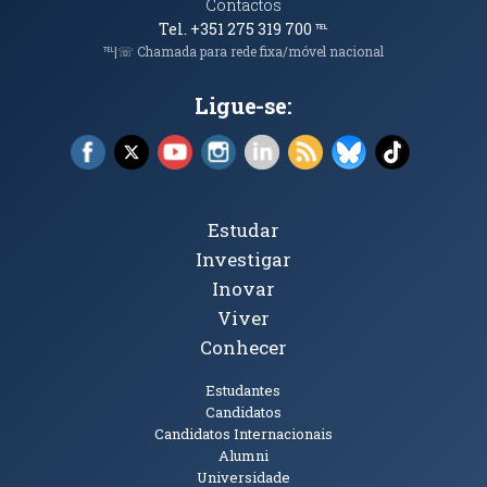
Contactos
Tel. +351 275 319 700
℡
℡|☏ Chamada para rede fixa/móvel nacional
Ligue-se:
Facebook (abre em nova janela)
X (abre em nova janela)
YouTube (abre em nova janela)
Instagram (abre em nova janela)
LinkedIn (abre em nova ja
RSS (abre em nova ja
Bluesky (abre e
TikTok (a
Tópicos Principais
Estudar
Investigar
Inovar
Viver
Conhecer
Públicos
Estudantes
Candidatos
Candidatos Internacionais
Alumni
Universidade