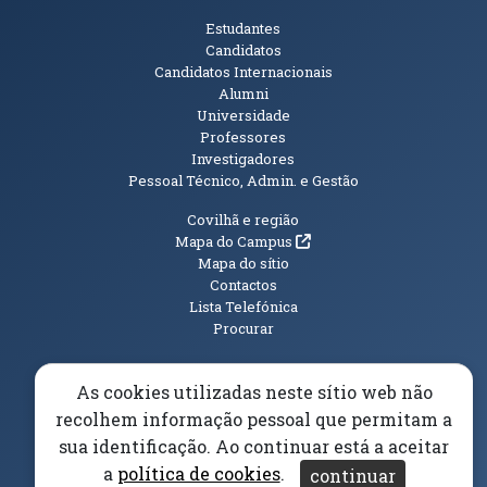
Públicos
Estudantes
Candidatos
Candidatos Internacionais
Alumni
Universidade
Professores
Investigadores
Pessoal Técnico, Admin. e Gestão
Informações Adicionais
Covilhã e região
(abre em nova janela)
Mapa do Campus
Mapa do sítio
Contactos
Lista Telefónica
Procurar
As cookies utilizadas neste sítio web não
recolhem informação pessoal que permitam a
(abre em n
Elogios, Sugestões e Reclamações
Livro Amarelo
sua identificação. Ao continuar está a aceitar
(abre em nova janela)
Canal Denúncia
a
política de cookies
.
continuar