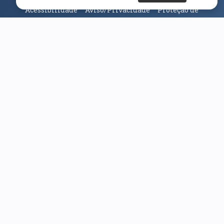
Acessibilidade
Aviso/Privacidade
Proteção de
Dados
Universidade da Beira Interior
© 2026
Parceiros e Financiadores
(abre em nova janela)
(abre em nova janela)
(abre em nova janela)
(abre em nova janela)
(abre em nova janela)
(abre em nova janela)