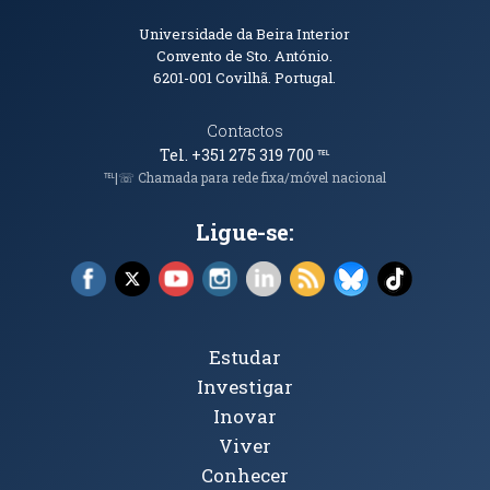
Informações de Contacto
Universidade da Beira Interior
Convento de Sto. António.
6201-001
Covilhã. Portugal.
Contactos
Tel. +351 275 319 700
℡
℡|☏ Chamada para rede fixa/móvel nacional
Ligue-se:
Facebook (abre em nova janela)
X (abre em nova janela)
YouTube (abre em nova janela)
Instagram (abre em nova janela)
LinkedIn (abre em nova ja
RSS (abre em nova ja
Bluesky (abre e
TikTok (a
Tópicos Principais
Estudar
Investigar
Inovar
Viver
Conhecer