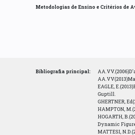
Metodologias de Ensino e Critérios de A
Bibliografia principal:
AA.VV.(2006)D'a
AA.VV(2013)Matt
EAGLE, E.(2013)
Guptill.
GHERTNER, Ed(2
HAMPTON, M.(2
HOGARTH, B.(20
Dynamic Figure
MATTESI, N.D.(