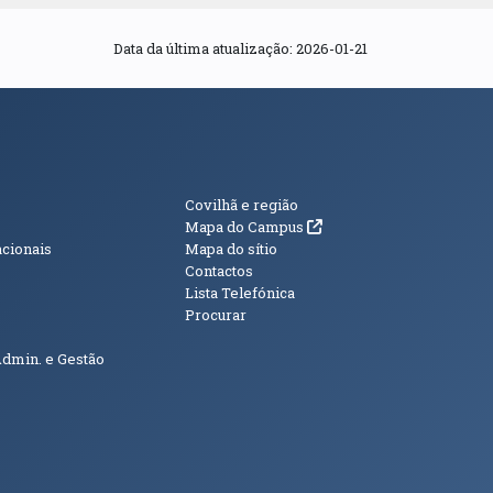
Data da última atualização: 2026-01-21
s
Informações Adici
Covilhã e região
(abre em nova janela)
Mapa do Campus
acionais
Mapa do sítio
Contactos
Lista Telefónica
Procurar
Admin. e Gestão