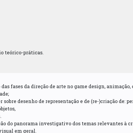
io teórico-práticas.
das fases da direção de arte no game design, animação, c
ade;
 sobre desenho de representação e de (re-)criação de: per
bjetos,
.
o do panorama investigativo dos temas relevantes à cri
visual em geral.