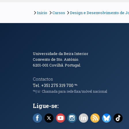
Início
Cursos
Design e Desenvolvimento de Jo
Informações de Conta
Universidade da Beira Interior
Convento de Sto. António.
6201-001
Covilhã. Portugal.
Contactos
Tel. +351 275 319 700
℡
℡|☏ Chamada para rede fixa/móvel nacional
Ligue-se:
Facebook (abre em nova janela)
X (abre em nova janela)
YouTube (abre em nova janela)
Instagram (abre em nova 
LinkedIn (abre em n
RSS (abre em n
Bluesky 
Tik