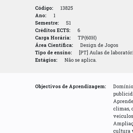
Código:
13825
Ano:
1
Semestre:
S1
Créditos ECTS:
6
Carga Horária:
TP(60H)
Área Científica:
Design de Jogos
Tipo de ensino:
[PT] Aulas de laboratór
Estágios:
Não se aplica.
Objectivos de Aprendizagem:
Domínio 
publicid
Aprender
climas, o
veículos
Ampliaçã
cultura 