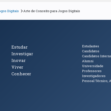
gos Digitais
Arte de Conceito para Jogos Digitais
cto
Tópicos Principais
Público
Estudantes
Estudar
Candidatos
Investigar
Candidatos Intern
Inovar
Alumni
Universidade
Viver
Professores
Conhecer
Investigadores
Pessoal Técnico, 
janela)
ova janela)
ova janela)
(abre em nova janela)
Tok (abre em nova janela)