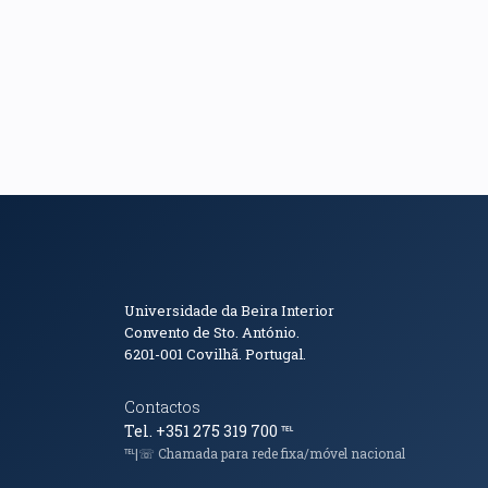
Informações de Conta
Universidade da Beira Interior
Convento de Sto. António.
6201-001
Covilhã. Portugal.
Contactos
Tel. +351 275 319 700
℡
℡|☏ Chamada para rede fixa/móvel nacional