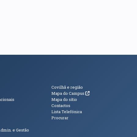
s
Informações Adici
Covilhã e região
(abre em nova janela)
Mapa do Campus
acionais
Mapa do sítio
Contactos
Lista Telefónica
Procurar
Admin. e Gestão