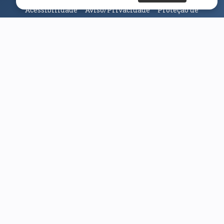
Acessibilidade
Aviso/Privacidade
Proteção de
Dados
Universidade da Beira Interior
© 2026
Parceiros e Financiadores
(abre em nova janela)
(abre em nova janela)
(abre em nova janela)
(abre em nova janela)
(abre em nova janela)
(abre em nova janela)