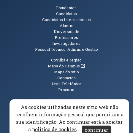
Públicos
Estudantes
Candidatos
Candidatos Internacionais
Alumni
Universidade
Professores
Investigadores
Pessoal Técnico, Admin. e Gestão
Informações Adicionais
Covilhã e região
(abre em nova janela)
Mapa do Campus
Mapa do sítio
Contactos
Lista Telefónica
Procurar
As cookies utilizadas neste sítio web não
recolhem informação pessoal que permitam a
(abre em n
Elogios, Sugestões e Reclamações
Livro Amarelo
sua identificação. Ao continuar está a aceitar
(abre em nova janela)
Canal Denúncia
a
política de cookies
.
continuar