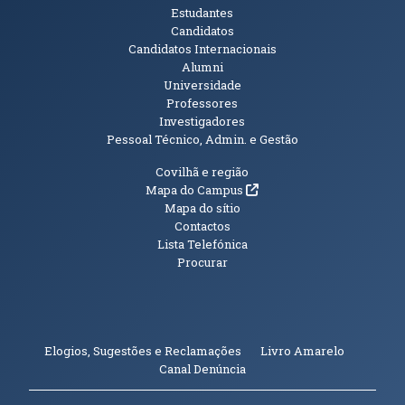
Públicos
Estudantes
Candidatos
Candidatos Internacionais
Alumni
Universidade
Professores
Investigadores
Pessoal Técnico, Admin. e Gestão
Informações Adicionais
Covilhã e região
(abre em nova janela)
Mapa do Campus
Mapa do sítio
Contactos
Lista Telefónica
Procurar
(abre em n
Elogios, Sugestões e Reclamações
Livro Amarelo
(abre em nova janela)
Canal Denúncia