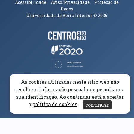
Acessibilidade
Aviso/Privacidade
Proteção de
Dados
Universidade da Beira Interior
© 2026
Parceiros e Financiadores
(abre em nova janela)
(abre em nova janela)
(abre em nova janela)
(abre em nova janela)
As cookies utilizadas neste sítio web não
recolhem informação pessoal que permitam a
(abre em nova janela)
sua identificação. Ao continuar está a aceitar
a
política de cookies
.
continuar
(abre em nova janela)