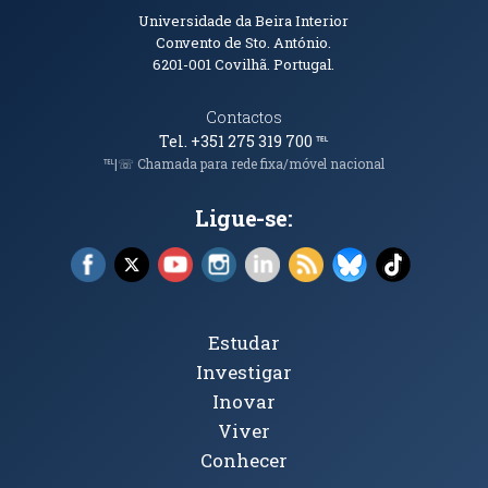
Informações de Contacto
Universidade da Beira Interior
Convento de Sto. António.
6201-001
Covilhã. Portugal.
Contactos
Tel. +351 275 319 700
℡
℡|☏ Chamada para rede fixa/móvel nacional
Ligue-se:
Facebook (abre em nova janela)
X (abre em nova janela)
YouTube (abre em nova janela)
Instagram (abre em nova janela)
LinkedIn (abre em nova ja
RSS (abre em nova ja
Bluesky (abre e
TikTok (a
Tópicos Principais
Estudar
Investigar
Inovar
Viver
Conhecer