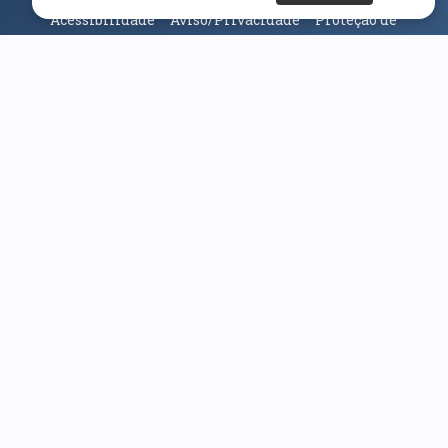
Acessibilidade
Aviso/Privacidade
Proteção de
Dados
Universidade da Beira Interior
© 2026
Parceiros e Financiadores
(abre em nova janela)
(abre em nova janela)
(abre em nova janela)
(abre em nova janela)
(abre em nova janela)
(abre em nova janela)