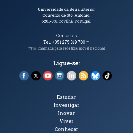
Informações de Contacto
Universidade da Beira Interior
Convento de Sto. António.
6201-001
Covilhã. Portugal.
Contactos
Tel. +351 275 319 700
℡
℡|☏ Chamada para rede fixa/móvel nacional
Ligue-se:
Facebook (abre em nova janela)
X (abre em nova janela)
YouTube (abre em nova janela)
Instagram (abre em nova janela)
LinkedIn (abre em nova ja
RSS (abre em nova ja
Bluesky (abre e
TikTok (a
Tópicos Principais
Estudar
Investigar
Inovar
Viver
Conhecer