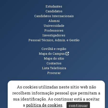
Públicos
Estudantes
Candidatos
Candidatos Internacionais
Alumni
Universidade
Professores
Investigadores
Pessoal Técnico, Admin. e Gestão
Informações Adicionais
Covilhã e região
(abre em nova janela)
Mapa do Campus
Mapa do sítio
Contactos
Lista Telefónica
Procurar
As cookies utilizadas neste sítio web não
recolhem informação pessoal que permitam a
(abre em n
Elogios, Sugestões e Reclamações
Livro Amarelo
sua identificação. Ao continuar está a aceitar
(abre em nova janela)
Canal Denúncia
a
política de cookies
.
continuar