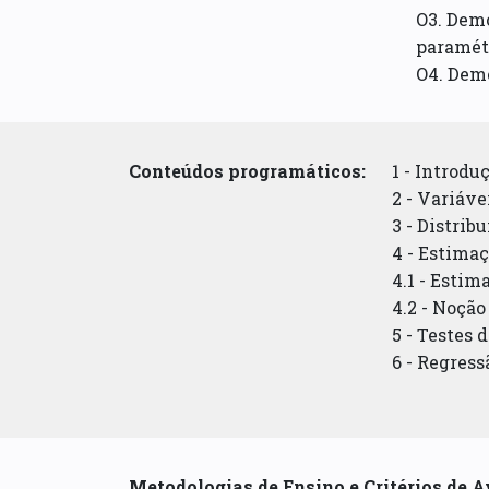
O3. Demo
paramét
O4. Dem
Conteúdos programáticos:
1 - Introdu
2 - Variáve
3 - Distrib
4 - Estimaç
4.1 - Esti
4.2 - Noção
5 - Testes 
6 - Regress
Metodologias de Ensino e Critérios de A