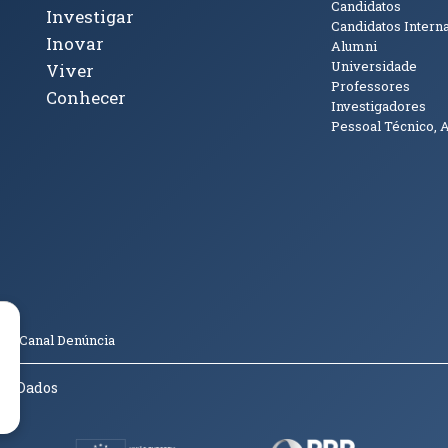
Candidatos
Investigar
Candidatos Intern
Inovar
Alumni
Universidade
Viver
Professores
Conhecer
Investigadores
Pessoal Técnico, 
janela)
ova janela)
ova janela)
(abre em nova janela)
Tok (abre em nova janela)
(abre em nova janela)
(abre em nova janela)
o
Canal Denúncia
de Dados
(abre em nova janela)
(abre em nova janela)
(abre em nov