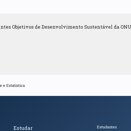
uintes Objetivos de Desenvolvimento Sustentável da ONU
 e Estatística
cto
Tópicos Principais
Público
Estudantes
Estudar