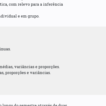
ica, com relevo para a inferência
dividual e em grupo.
tinuas.
 médias, variâncias e proporções.
as, proporções e variâncias.
o longo do semestre através de duas