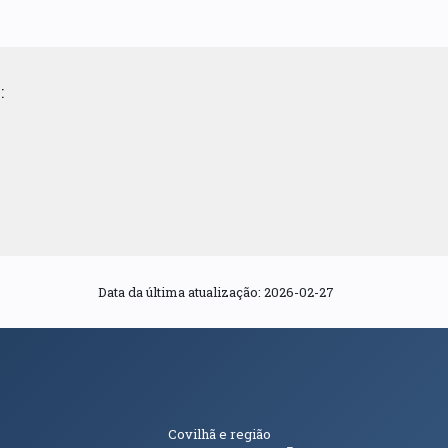
:
Data da última atualização: 2026-02-27
s
Informações Adici
Covilhã e região