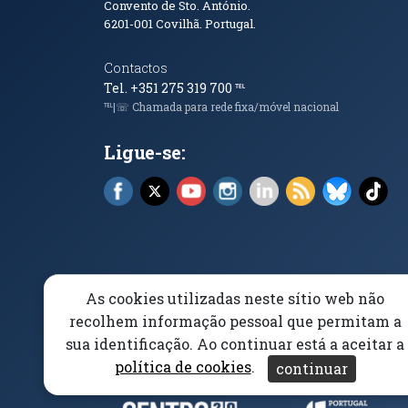
Convento de Sto. António.
6201-001
Covilhã. Portugal.
Contactos
Tel. +351 275 319 700
℡
℡|☏ Chamada para rede fixa/móvel nacional
Ligue-se:
Facebook (abre em nova janela)
X (abre em nova janela)
YouTube (abre em nova janela)
Instagram (abre em nova 
LinkedIn (abre em n
RSS (abre em n
Bluesky 
Tik
As cookies utilizadas neste sítio web não
Elogios, Sugestões e Reclamações
Livro Amarel
recolhem informação pessoal que permitam a
sua identificação. Ao continuar está a aceitar a
Acessibilidade
Aviso/Privacidade
Proteção 
política de cookies
.
continuar
(abre em nova janela)