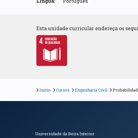
Língua:
Português
Esta unidade curricular endereça os seg
Início
Cursos
Engenharia Civil
Probabilidade
Informações de Conta
Universidade da Beira Interior