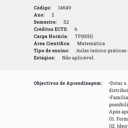
Código:
14649
Ano:
2
Semestre:
S2
Créditos ECTS:
6
Carga Horária:
TP(60H)
Área Científica:
Matemática
Tipo de ensino:
Aulas teórico-práticas
Estágios:
Não aplicável.
Objectivos de Aprendizagem:
•Dotar o
distribu
•Familia
possibil
Após apr
O1. Form
O2. Iden