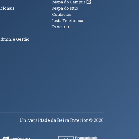
(abre em nova janela)
Mapa do Campus
acionais
Mapa do sítio
Contactos
Lista Telefónica
Procurar
Admin. e Gestão
Universidade da Beira Interior
© 2026
a janela)
(abre em nova janela)
(abre em nova janela