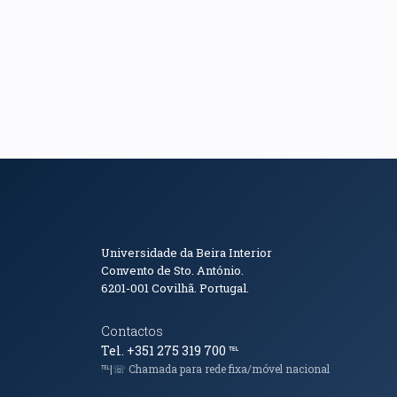
Informações de Conta
Universidade da Beira Interior
Convento de Sto. António.
6201-001
Covilhã. Portugal.
Contactos
Tel. +351 275 319 700
℡
℡|☏ Chamada para rede fixa/móvel nacional