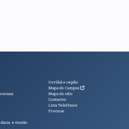
s
Informações Adici
Covilhã e região
(abre em nova janela)
Mapa do Campus
acionais
Mapa do sítio
Contactos
Lista Telefónica
Procurar
Admin. e Gestão