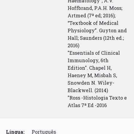
Haematology”; A.V.
Hoffbrand, P.A.H. Moss;
Artmed (7ª ed; 2016);
“Textbook of Medical
Physiology”. Guyton and
Hall; Saunders (12th ed.;
2016)
"Essentials of Clinical
Immunology, 6th
Edition". Chapel H,
Haeney M, Misbah S,
Snowden N. Wiley-
Blackwell. (2014)
"Ross -Histologia Texto e
Atlas 7ª Ed -2016
Língua:
Português