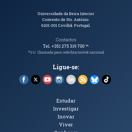
Informações de Contacto
Universidade da Beira Interior
Convento de Sto. António.
6201-001
Covilhã. Portugal.
Contactos
Tel. +351 275 319 700
℡
℡|☏ Chamada para rede fixa/móvel nacional
Ligue-se:
Facebook (abre em nova janela)
X (abre em nova janela)
YouTube (abre em nova janela)
Instagram (abre em nova janela)
LinkedIn (abre em nova ja
RSS (abre em nova ja
Bluesky (abre e
TikTok (a
Tópicos Principais
Estudar
Investigar
Inovar
Viver