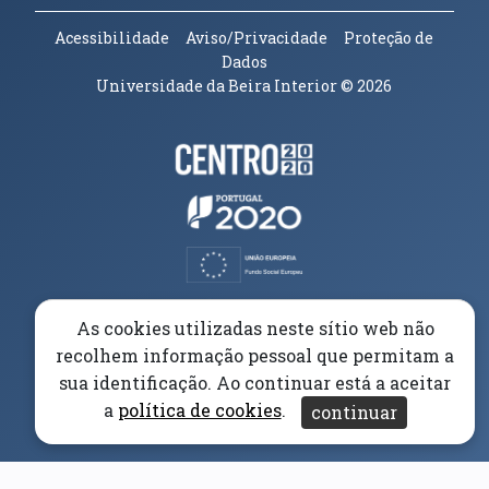
Acessibilidade
Aviso/Privacidade
Proteção de
Dados
Universidade da Beira Interior
© 2026
Parceiros e Financiadores
(abre em nova janela)
(abre em nova janela)
(abre em nova janela)
(abre em nova janela)
As cookies utilizadas neste sítio web não
recolhem informação pessoal que permitam a
(abre em nova janela)
sua identificação. Ao continuar está a aceitar
a
política de cookies
.
continuar
(abre em nova janela)