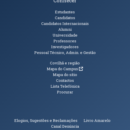
Conhecer
Públicos
Estudantes
Candidatos
Candidatos Internacionais
Alumni
Universidade
Professores
Investigadores
Pessoal Técnico, Admin. e Gestão
Informações Adicionais
Covilhã e região
(abre em nova janela)
Mapa do Campus
Mapa do sítio
Contactos
Lista Telefónica
Procurar
(abre em n
Elogios, Sugestões e Reclamações
Livro Amarelo
(abre em nova janela)
Canal Denúncia