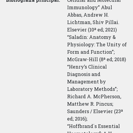
Immunology” Abul
Abbas, Andrew H.
Lichtman, Shiv Pillai.
Elsevier (10ª ed; 2021)
“Saladin: Anatomy &
Physiology: The Unity of
Form and Function”;
McGraw-Hill (8ª ed; 2018)
“Henry’s Clinical
Diagnosis and
Management by
Laboratory Methods”;
Richard A. McPherson,
Matthew R. Pincus;
Saunders / Elsevier (23ª
ed; 2016);
“Hoffbrand´s Essential