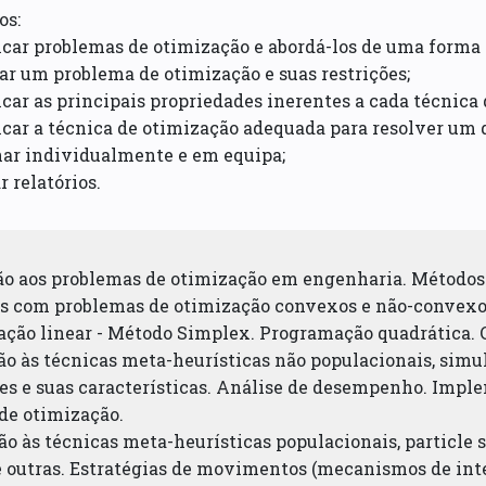
os:
ficar problemas de otimização e abordá-los de uma forma 
ar um problema de otimização e suas restrições;
ficar as principais propriedades inerentes a cada técnica
ficar a técnica de otimização adequada para resolver um
har individualmente e em equipa;
r relatórios.
ção aos problemas de otimização em engenharia. Métodos
es com problemas de otimização convexos e não-convexo
ação linear - Método Simplex. Programação quadrática. C
ão às técnicas meta-heurísticas não populacionais, simu
es e suas características. Análise de desempenho. Impl
de otimização.
ão às técnicas meta-heurísticas populacionais, particle
e outras. Estratégias de movimentos (mecanismos de inten