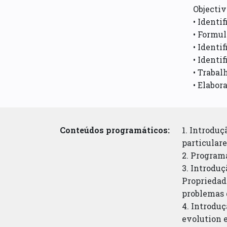
Objectiv
• Identi
• Formul
• Identi
• Identi
• Trabal
• Elabora
Conteúdos programáticos:
1. Introdu
particular
2. Program
3. Introduç
Propriedad
problemas 
4. Introduç
evolution 