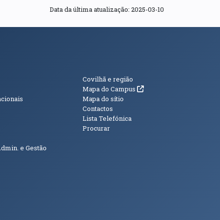
Data da última atualização: 2025-03-10
s
Informações Adici
Covilhã e região
(abre em nova janela)
Mapa do Campus
acionais
Mapa do sítio
Contactos
Lista Telefónica
Procurar
Admin. e Gestão