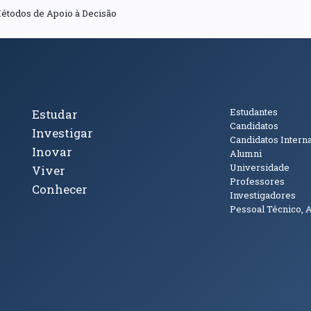
étodos de Apoio à Decisão
cto
Tópicos Principais
Público
Estudantes
Estudar
Candidatos
Investigar
Candidatos Intern
Inovar
Alumni
Universidade
Viver
Professores
Conhecer
Investigadores
Pessoal Técnico, 
janela)
ova janela)
ova janela)
(abre em nova janela)
Tok (abre em nova janela)