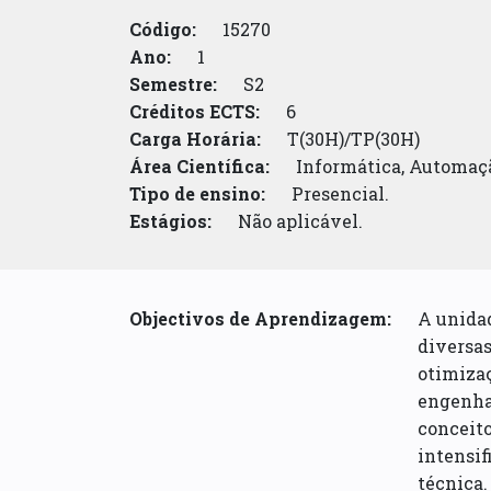
Código:
15270
Ano:
1
Semestre:
S2
Créditos ECTS:
6
Carga Horária:
T(30H)/TP(30H)
Área Científica:
Informática, Automaçã
Tipo de ensino:
Presencial.
Estágios:
Não aplicável.
Objectivos de Aprendizagem:
A unidad
diversas
otimizaç
engenhar
conceito
intensif
técnica.