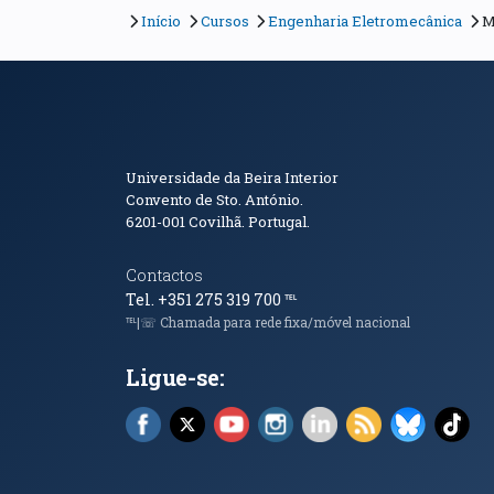
Início
Cursos
Engenharia Eletromecânica
M
Informações de Conta
Universidade da Beira Interior
Convento de Sto. António.
6201-001
Covilhã. Portugal.
Contactos
Tel. +351 275 319 700
℡
℡|☏ Chamada para rede fixa/móvel nacional
Ligue-se:
Facebook (abre em nova janela)
X (abre em nova janela)
YouTube (abre em nova janela)
Instagram (abre em nova 
LinkedIn (abre em n
RSS (abre em n
Bluesky 
Tik