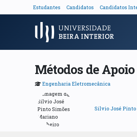
Estudantes
Candidatos
Candidatos Int
Menu Principal
Métodos de Apoio 
Engenharia Eletromecânica
Silvio José Pint