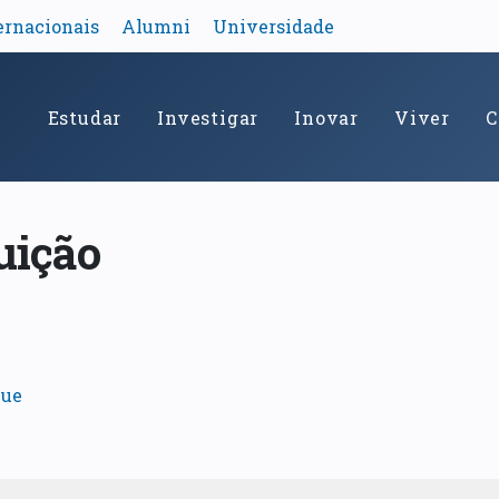
ernacionais
Alumni
Universidade
Estudar
Investigar
Inovar
Viver
C
buição
que