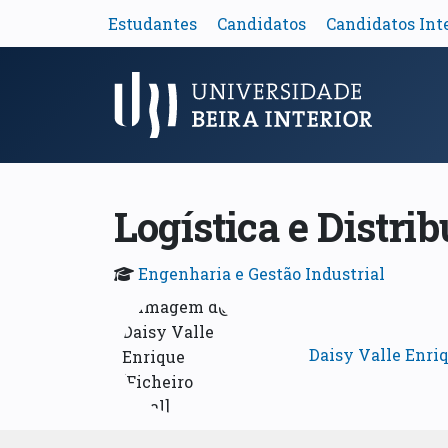
Estudantes
Candidatos
Candidatos Int
Menu Principal
Logística e Distri
Engenharia e Gestão Industrial
Daisy Valle Enri