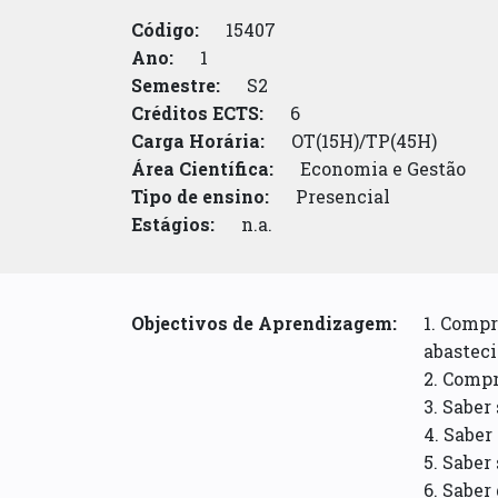
Código:
15407
Ano:
1
Semestre:
S2
Créditos ECTS:
6
Carga Horária:
OT(15H)/TP(45H)
Área Científica:
Economia e Gestão
Tipo de ensino:
Presencial
Estágios:
n.a.
Objectivos de Aprendizagem:
1. Compr
abastec
2. Compr
3. Saber
4. Saber
5. Saber
6. Saber