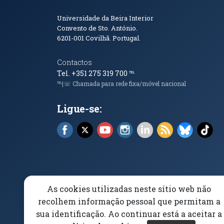
Informações de Conta
Universidade da Beira Interior
Convento de Sto. António.
6201-001
Covilhã. Portugal.
Contactos
Tel. +351 275 319 700
℡
℡|☏ Chamada para rede fixa/móvel nacional
Ligue-se:
Facebook (abre em nova janela)
X (abre em nova janela)
YouTube (abre em nova janela)
Instagram (abre em nova 
LinkedIn (abre em n
RSS (abre em n
Bluesky 
Tik
As cookies utilizadas neste sítio web não
Elogios, Sugestões e Reclamações
Livro Amarel
recolhem informação pessoal que permitam a
sua identificação. Ao continuar está a aceitar a
Acessibilidade
Aviso/Privacidade
Proteção 