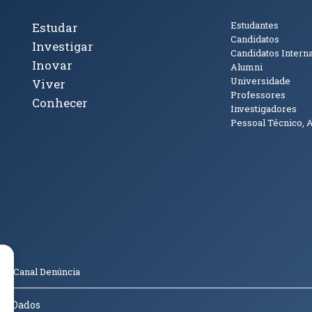
cto
Tópicos Principais
Público
Estudantes
Estudar
Candidatos
Investigar
Candidatos Intern
Inovar
Alumni
Universidade
Viver
Professores
Conhecer
Investigadores
Pessoal Técnico, 
janela)
ova janela)
ova janela)
(abre em nova janela)
Tok (abre em nova janela)
(abre em nova janela)
(abre em nova janela)
o
Canal Denúncia
de Dados