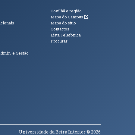
s
Informações Adici
Covilhã e região
(abre em nova janela)
Mapa do Campus
acionais
Mapa do sítio
Contactos
Lista Telefónica
Procurar
Admin. e Gestão
Universidade da Beira Interior
© 2026