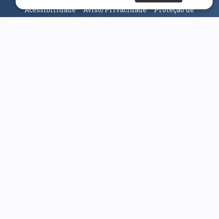
Acessibilidade
Aviso/Privacidade
Proteção de
Dados
Universidade da Beira Interior
© 2026
Parceiros e Financiadores
(abre em nova janela)
(abre em nova janela)
(abre em nova janela)
(abre em nova janela)
(abre em nova janela)
(abre em nova janela)