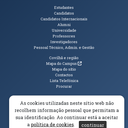
Públicos
Estudantes
Candidatos
Candidatos Internacionais
Alumni
Universidade
Professores
Investigadores
Pessoal Técnico, Admin. e Gestão
Informações Adicionais
Covilhã e região
(abre em nova janela)
Mapa do Campus
Mapa do sítio
Contactos
Lista Telefónica
Procurar
As cookies utilizadas neste sítio web não
recolhem informação pessoal que permitam a
(abre em n
Elogios, Sugestões e Reclamações
Livro Amarelo
sua identificação. Ao continuar está a aceitar
(abre em nova janela)
Canal Denúncia
a
política de cookies
.
continuar