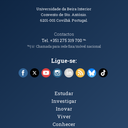
Informações de Contacto
Universidade da Beira Interior
Convento de Sto. António.
6201-001
Covilhã. Portugal.
Contactos
Tel. +351 275 319 700
℡
℡|☏ Chamada para rede fixa/móvel nacional
Ligue-se:
Facebook (abre em nova janela)
X (abre em nova janela)
YouTube (abre em nova janela)
Instagram (abre em nova janela)
LinkedIn (abre em nova ja
RSS (abre em nova ja
Bluesky (abre e
TikTok (a
Tópicos Principais
Estudar
Investigar
Inovar
Viver
Conhecer