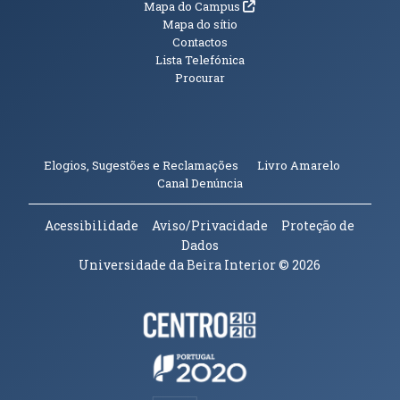
(abre em nova janela)
Mapa do Campus
Mapa do sítio
Contactos
Lista Telefónica
Procurar
(abre em n
Elogios, Sugestões e Reclamações
Livro Amarelo
(abre em nova janela)
Canal Denúncia
Acessibilidade
Aviso/Privacidade
Proteção de
Dados
Universidade da Beira Interior
© 2026
Parceiros e Financiadores
(abre em nova janela)
(abre em nova janela)