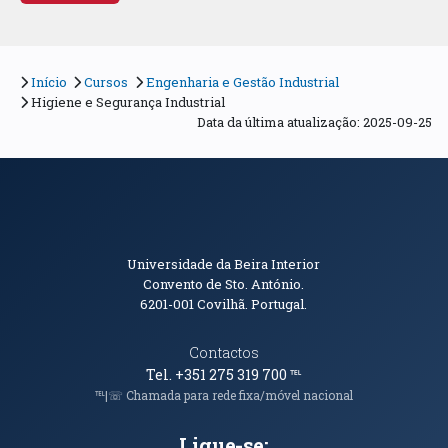
Início
Cursos
Engenharia e Gestão Industrial
Higiene e Segurança Industrial
Data da última atualização: 2025-09-25
Informações de Contacto
Universidade da Beira Interior
Convento de Sto. António.
6201-001
Covilhã. Portugal.
Contactos
Tel. +351 275 319 700
℡
℡|☏ Chamada para rede fixa/móvel nacional
Ligue-se: