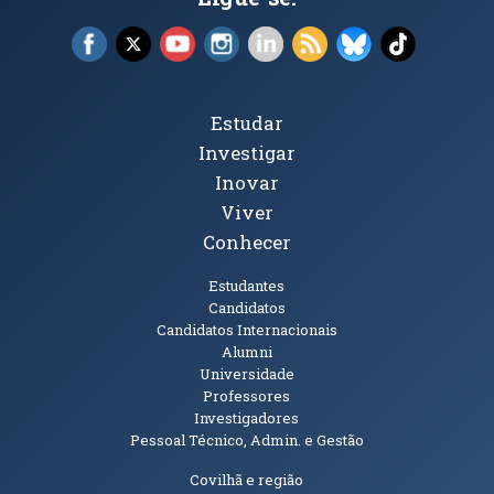
Facebook (abre em nova janela)
X (abre em nova janela)
YouTube (abre em nova janela)
Instagram (abre em nova janela)
LinkedIn (abre em nova ja
RSS (abre em nova ja
Bluesky (abre e
TikTok (a
Tópicos Principais
Estudar
Investigar
Inovar
Viver
Conhecer
Públicos
Estudantes
Candidatos
Candidatos Internacionais
Alumni
Universidade
Professores
Investigadores
Pessoal Técnico, Admin. e Gestão
Informações Adicionais
Covilhã e região