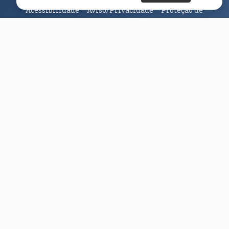
Acessibilidade
Aviso/Privacidade
Proteção de
Dados
Universidade da Beira Interior
© 2026
Parceiros e Financiadores
(abre em nova janela)
(abre em nova janela)
(abre em nova janela)
(abre em nova janela)
(abre em nova janela)
(abre em nova janela)