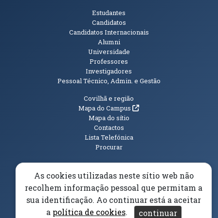
Públicos
Estudantes
Candidatos
Candidatos Internacionais
Alumni
Universidade
Professores
Investigadores
Pessoal Técnico, Admin. e Gestão
Informações Adicionais
Covilhã e região
(abre em nova janela)
Mapa do Campus
Mapa do sítio
Contactos
Lista Telefónica
Procurar
As cookies utilizadas neste sítio web não
recolhem informação pessoal que permitam a
(abre em n
Elogios, Sugestões e Reclamações
Livro Amarelo
sua identificação. Ao continuar está a aceitar
(abre em nova janela)
Canal Denúncia
a
política de cookies
.
continuar