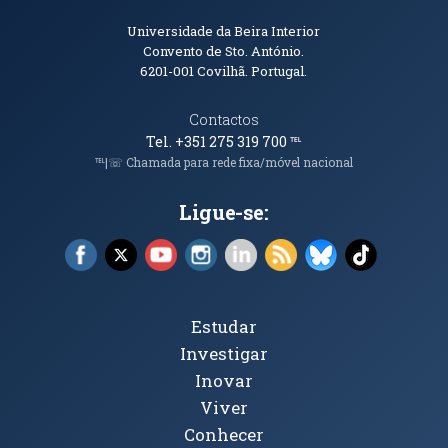
Informações de Contacto
Universidade da Beira Interior
Convento de Sto. António.
6201-001
Covilhã. Portugal.
Contactos
Tel. +351 275 319 700
℡
℡|☏ Chamada para rede fixa/móvel nacional
Ligue-se:
Facebook (abre em nova janela)
X (abre em nova janela)
YouTube (abre em nova janela)
Instagram (abre em nova janela)
LinkedIn (abre em nova ja
RSS (abre em nova ja
Bluesky (abre e
TikTok (a
Tópicos Principais
Estudar
Investigar
Inovar
Viver
Conhecer