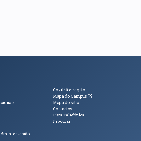
s
Informações Adici
Covilhã e região
(abre em nova janela)
Mapa do Campus
acionais
Mapa do sítio
Contactos
Lista Telefónica
Procurar
Admin. e Gestão