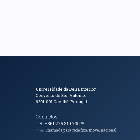
Informações de Conta
Universidade da Beira Interior
Convento de Sto. António.
6201-001
Covilhã. Portugal.
Contactos
Tel. +351 275 319 700
℡
℡|☏ Chamada para rede fixa/móvel nacional