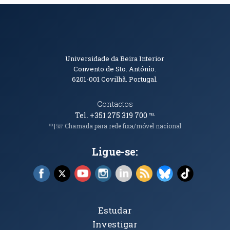
Informações de Contacto
Universidade da Beira Interior
Convento de Sto. António.
6201-001
Covilhã. Portugal.
Contactos
Tel. +351 275 319 700
℡
℡|☏ Chamada para rede fixa/móvel nacional
Ligue-se:
Facebook (abre em nova janela)
X (abre em nova janela)
YouTube (abre em nova janela)
Instagram (abre em nova janela)
LinkedIn (abre em nova ja
RSS (abre em nova ja
Bluesky (abre e
TikTok (a
Tópicos Principais
Estudar
Investigar