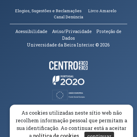
(abre em n
Elogios, Sugestões e Reclamações
Livro Amarelo
(abre em nova janela)
Canal Denúncia
Acessibilidade
Aviso/Privacidade
Proteção de
Dados
Universidade da Beira Interior
© 2026
Parceiros e Financiadores
(abre em nova janela)
(abre em nova janela)
(abre em nova janela)
(abre em nova janela)
As cookies utilizadas neste sítio web não
recolhem informação pessoal que permitam a
(abre em nova janela)
sua identificação. Ao continuar está a aceitar
a
política de cookies
.
continuar
(abre em nova janela)