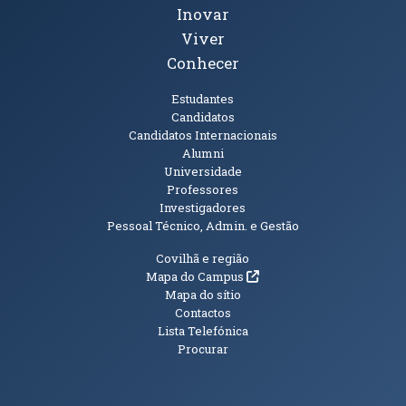
Inovar
Viver
Conhecer
Públicos
Estudantes
Candidatos
Candidatos Internacionais
Alumni
Universidade
Professores
Investigadores
Pessoal Técnico, Admin. e Gestão
Informações Adicionais
Covilhã e região
(abre em nova janela)
Mapa do Campus
Mapa do sítio
Contactos
Lista Telefónica
Procurar