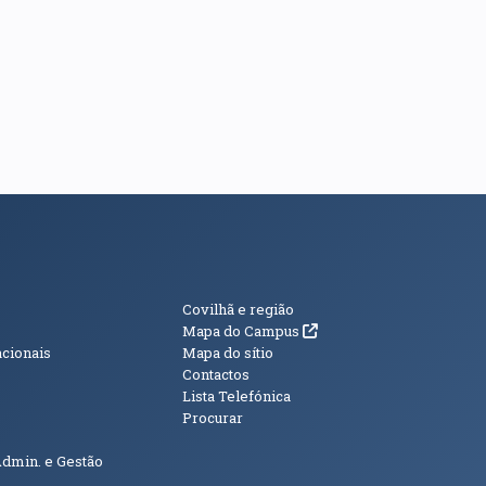
s
Informações Adici
Covilhã e região
(abre em nova janela)
Mapa do Campus
acionais
Mapa do sítio
Contactos
Lista Telefónica
Procurar
Admin. e Gestão