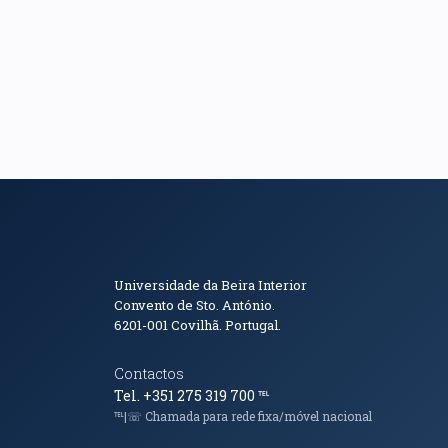
Informações de Conta
Universidade da Beira Interior
Convento de Sto. António.
6201-001
Covilhã. Portugal.
Contactos
Tel. +351 275 319 700
℡
℡|☏ Chamada para rede fixa/móvel nacional