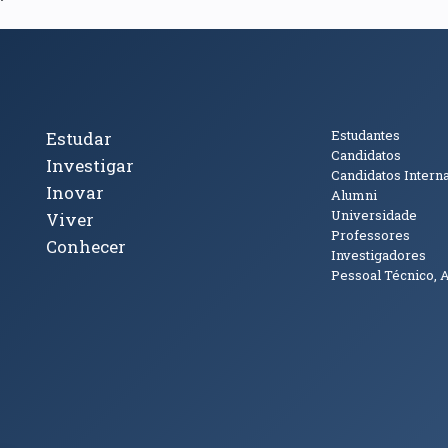
cto
Tópicos Principais
Público
Estudantes
Estudar
Candidatos
Investigar
Candidatos Intern
Inovar
Alumni
Universidade
Viver
Professores
Conhecer
Investigadores
Pessoal Técnico, 
janela)
ova janela)
ova janela)
(abre em nova janela)
Tok (abre em nova janela)