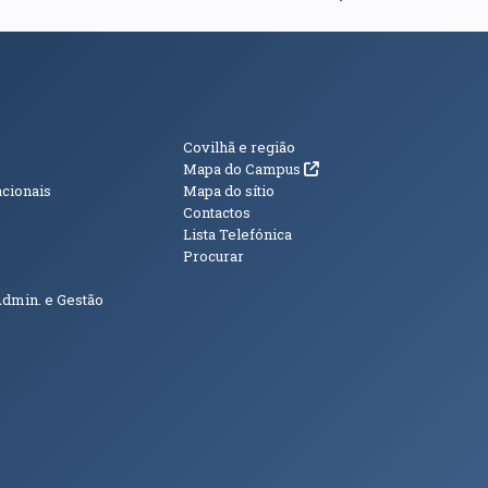
s
Informações Adici
Covilhã e região
(abre em nova janela)
Mapa do Campus
acionais
Mapa do sítio
Contactos
Lista Telefónica
Procurar
Admin. e Gestão