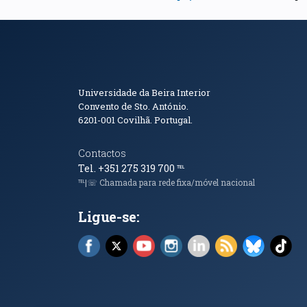
Informações de Conta
Universidade da Beira Interior
Convento de Sto. António.
6201-001
Covilhã. Portugal.
Contactos
Tel. +351 275 319 700
℡
℡|☏ Chamada para rede fixa/móvel nacional
Ligue-se:
Facebook (abre em nova janela)
X (abre em nova janela)
YouTube (abre em nova janela)
Instagram (abre em nova 
LinkedIn (abre em n
RSS (abre em n
Bluesky 
Tik