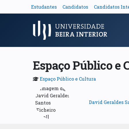
Estudantes
Candidatos
Candidatos Int
Menu Principal
Espaço Público e 
Espaço Público e Cultura
David Geraldes S