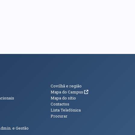
s
Informações Adici
Covilhã e região
(abre em nova janela)
Mapa do Campus
acionais
Mapa do sítio
Contactos
Lista Telefónica
Procurar
Admin. e Gestão