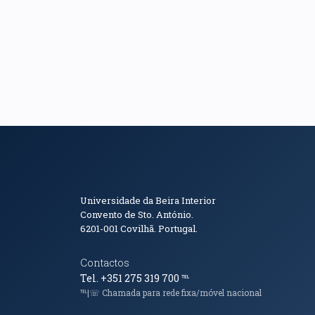
Informações de Conta
Universidade da Beira Interior
Convento de Sto. António.
6201-001
Covilhã. Portugal.
Contactos
Tel. +351 275 319 700
℡
℡|☏ Chamada para rede fixa/móvel nacional