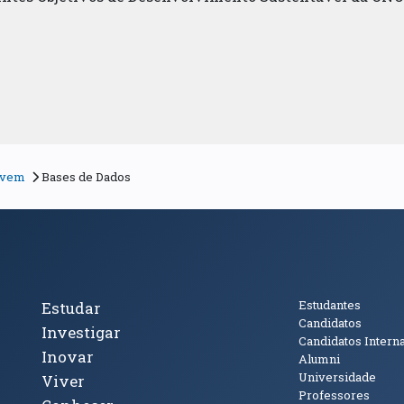
Nuvem
Bases de Dados
cto
Tópicos Principais
Público
Estudantes
Estudar
Candidatos
Investigar
Candidatos Intern
Inovar
Alumni
Universidade
Viver
Professores