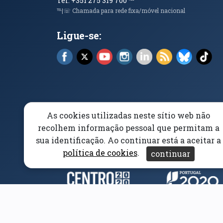
Tel. +351 275 319 700
℡
℡|☏ Chamada para rede fixa/móvel nacional
Ligue-se:
Facebook (abre em nova janela)
X (abre em nova janela)
YouTube (abre em nova janela)
Instagram (abre em nova 
LinkedIn (abre em n
RSS (abre em n
Bluesky 
Tik
As cookies utilizadas neste sítio web não
Elogios, Sugestões e Reclamações
Livro Amarel
recolhem informação pessoal que permitam a
sua identificação. Ao continuar está a aceitar a
Acessibilidade
Aviso/Privacidade
Proteção 
política de cookies
.
continuar
Parceiros e Financiad
(abre em nova janela)