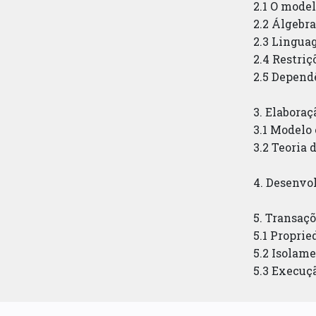
2.1 O mode
2.2 Álgebra
2.3 Lingua
2.4 Restriç
2.5 Depend
3. Elabora
3.1 Modelo
3.2 Teoria
4. Desenvo
5. Transaç
5.1 Propri
5.2 Isolam
5.3 Execuç