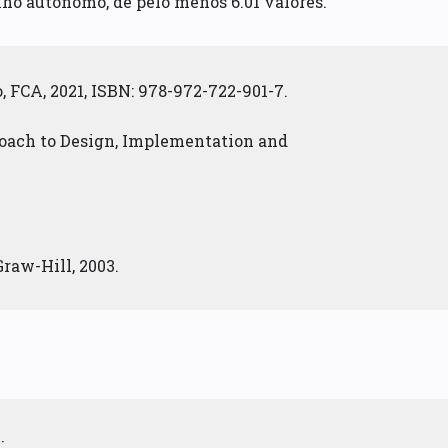
lho autónomo, de pelo menos 6.01 valores.
, FCA, 2021, ISBN: 978-972-722-901-7.
roach to Design, Implementation and
aw-Hill, 2003.
: