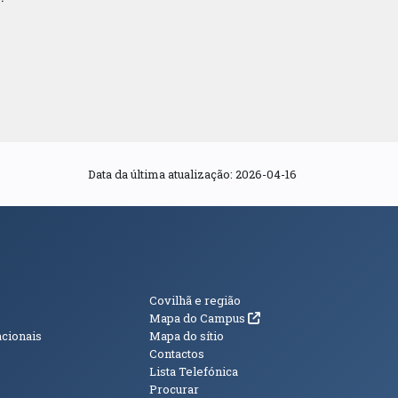
Data da última atualização: 2026-04-16
s
Informações Adici
Covilhã e região
(abre em nova janela)
Mapa do Campus
acionais
Mapa do sítio
Contactos
Lista Telefónica
Procurar