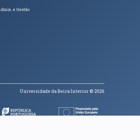
Admin. e Gestão
Universidade da Beira Interior
© 2026
a janela)
(abre em nova janela)
(abre em nova janela