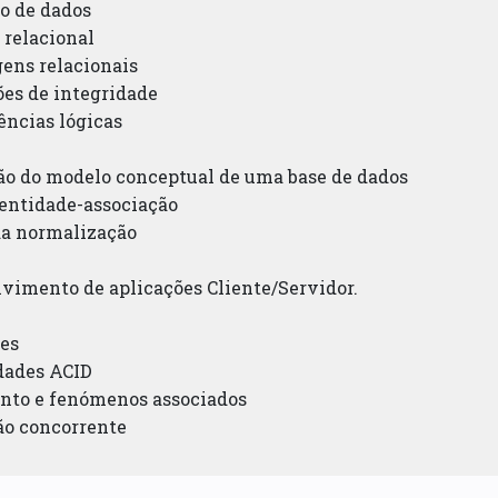
lo de dados
 relacional
gens relacionais
ões de integridade
ências lógicas
ção do modelo conceptual de uma base de dados
 entidade-associação
 da normalização
lvimento de aplicações Cliente/Servidor.
ões
edades ACID
ento e fenómenos associados
ão concorrente