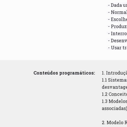
- Dada u
- Normal
- Escolh
- Produz
- Interr
- Desenv
- Usar t
Conteúdos programáticos:
1. Introduç
1.1 Sistema
desvantage
1.2 Concei
1.3 Modelo
associadas
2. Modelo 