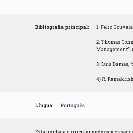
Bibliografia principal:
1. Feliz Gouvei
2. Thomas Conn
Management”, 6t
3. Luís Damas, 
4) R. Ramakris
Língua:
Português
Esta unidade curricular endereça os seg