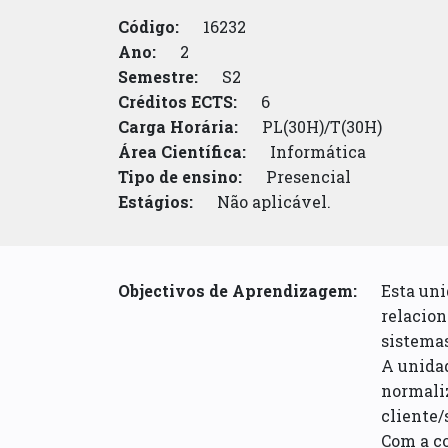
Código:
16232
Ano:
2
Semestre:
S2
Créditos ECTS:
6
Carga Horária:
PL(30H)/T(30H)
Área Científica:
Informática
Tipo de ensino:
Presencial
Estágios:
Não aplicável.
Objectivos de Aprendizagem:
Esta uni
relacion
sistemas
A unidad
normaliz
cliente/
Com a co