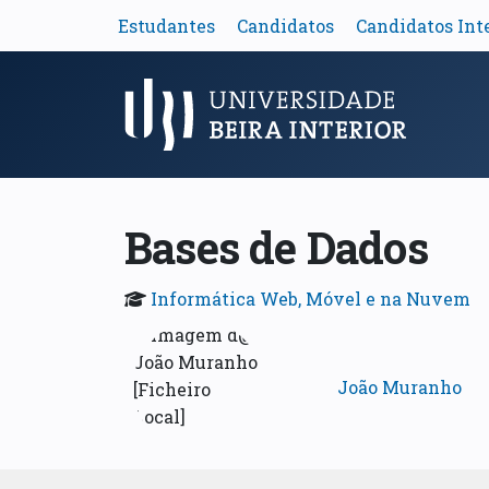
Estudantes
Candidatos
Candidatos Int
Menu Principal
Bases de Dados
Informática Web, Móvel e na Nuvem
João Muranho