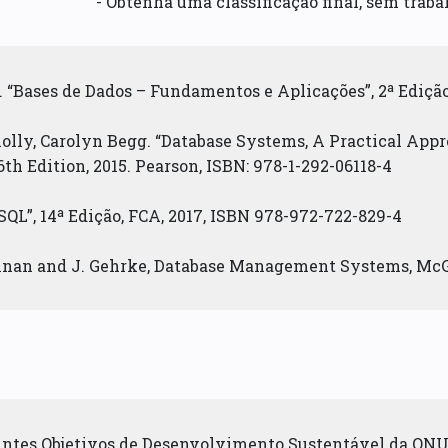
- Obtenha uma classificação final, sem traba
a. “Bases de Dados – Fundamentos e Aplicações”, 2ª Edição
olly, Carolyn Begg. “Database Systems, A Practical App
h Edition, 2015. Pearson, ISBN: 978-1-292-06118-4
“SQL”, 14ª Edição, FCA, 2017, ISBN 978-972-722-829-4
hnan and J. Gehrke, Database Management Systems, McGr
uintes Objetivos de Desenvolvimento Sustentável da ONU