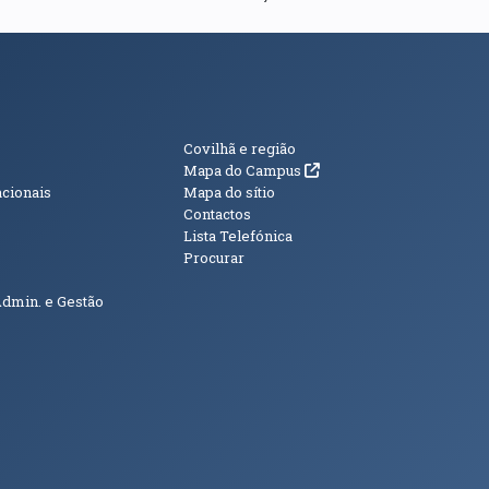
s
Informações Adici
Covilhã e região
(abre em nova janela)
Mapa do Campus
acionais
Mapa do sítio
Contactos
Lista Telefónica
Procurar
Admin. e Gestão