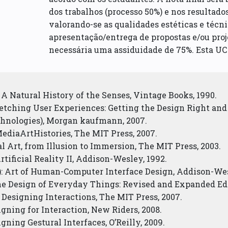
dos trabalhos (processo 50%) e nos resultado
valorando-se as qualidades estéticas e técn
apresentação/entrega de propostas e/ou proje
necessária uma assiduidade de 75%. Esta U
 Natural History of the Senses, Vintage Books, 1990.
etching User Experiences: Getting the Design Right and
chnologies), Morgan kaufmann, 2007.
 MediaArtHistories, The MIT Press, 2007.
al Art, from Illusion to Immersion, The MIT Press, 2003.
tificial Reality II, Addison-Wesley, 1992.
): Art of Human-Computer Interface Design, Addison-Wes
e Design of Everyday Things: Revised and Expanded Edit
Designing Interactions, The MIT Press, 2007.
igning for Interaction, New Riders, 2008.
gning Gestural Interfaces, O’Reilly, 2009.