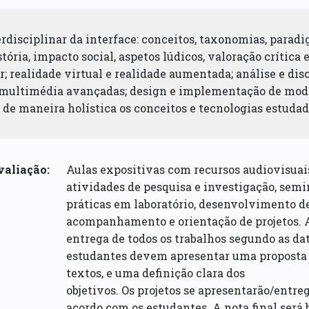
rdisciplinar da interface: conceitos, taxonomias, paradig
stória, impacto social, aspetos lúdicos, valoração crític
 realidade virtual e realidade aumentada; análise e dis
 multimédia avançadas; design e implementação de mode
de maneira holística os conceitos e tecnologias estudad
valiação:
Aulas expositivas com recursos audiovisuais
atividades de pesquisa e investigação, semin
práticas em laboratório, desenvolvimento de 
acompanhamento e orientação de projetos. A
entrega de todos os trabalhos segundo as da
estudantes devem apresentar uma proposta 
textos, e uma definição clara dos
objetivos. Os projetos se apresentarão/entr
acordo com os estudantes. A nota final será