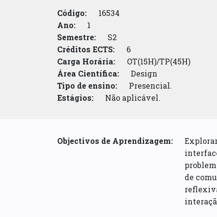
Código:
16534
Ano:
1
Semestre:
S2
Créditos ECTS:
6
Carga Horária:
OT(15H)/TP(45H)
Área Científica:
Design
Tipo de ensino:
Presencial.
Estágios:
Não aplicável.
Objectivos de Aprendizagem:
Explorar
interfac
problema
de comun
reflexiv
interaçã