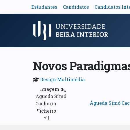
Estudantes
Candidatos
Candidatos Int
Menu Principal
Novos Paradigmas
Design Multimédia
Águeda Simó Cac