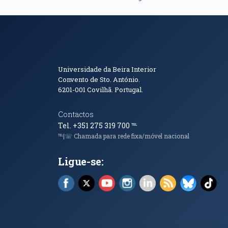
Informações de Conta
Universidade da Beira Interior
Convento de Sto. António.
6201-001
Covilhã. Portugal.
Contactos
Tel. +351 275 319 700
℡
℡|☏ Chamada para rede fixa/móvel nacional
Ligue-se:
Facebook (abre em nova janela)
X (abre em nova janela)
YouTube (abre em nova janela)
Instagram (abre em nova 
LinkedIn (abre em n
RSS (abre em n
Bluesky 
Tik