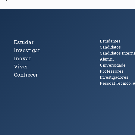
cto
Tópicos Principais
Público
Estudantes
Estudar
Candidatos
Investigar
Candidatos Intern
Inovar
Alumni
Universidade
Viver
Professores
Conhecer
Investigadores
Pessoal Técnico, 
janela)
ova janela)
ova janela)
(abre em nova janela)
Tok (abre em nova janela)