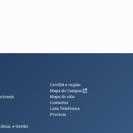
s
Informações Adici
Covilhã e região
(abre em nova janela)
Mapa do Campus
acionais
Mapa do sítio
Contactos
Lista Telefónica
Procurar
Admin. e Gestão