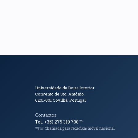
Informações de Conta
Universidade da Beira Interior
Convento de Sto. António.
6201-001
Covilhã. Portugal.
Contactos
Tel. +351 275 319 700
℡
℡|☏ Chamada para rede fixa/móvel nacional