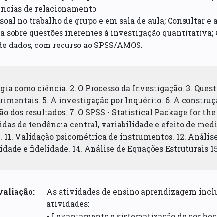
ncias de relacionamento
soal no trabalho de grupo e em sala de aula; Consultar e
ca sobre questões inerentes à investigação quantitativa;
 de dados, com recurso ao SPSS/AMOS.
ogia como ciência. 2. O Processo da Investigação. 3. Ques
imentais. 5. A investigação por Inquérito. 6. A construç
 dos resultados. 7. O SPSS - Statistical Package for the
das de tendência central, variabilidade e efeito de medid
. 11. Validação psicométrica de instrumentos. 12. Análise 
lidade e fidelidade. 14. Análise de Equações Estruturais 
valiação:
As atividades de ensino aprendizagem incl
atividades:
- Levantamento e sistematização de conhe