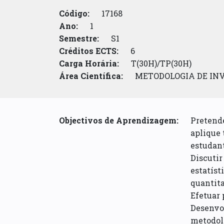
Código:
17168
Ano:
1
Semestre:
S1
Créditos ECTS:
6
Carga Horária:
T(30H)/TP(30H)
Área Científica:
METODOLOGIA DE IN
Objectivos de Aprendizagem:
Pretende
aplique 
estudant
Discutir
estatíst
quantita
Efetuar 
Desenvo
metodolo