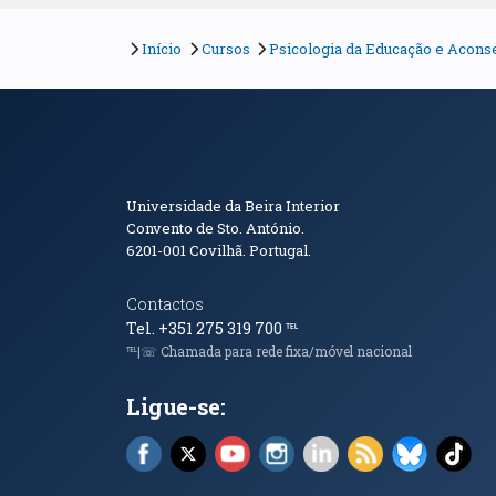
Início
Cursos
Psicologia da Educação e Acon
Informações de Conta
Universidade da Beira Interior
Convento de Sto. António.
6201-001
Covilhã. Portugal.
Contactos
Tel. +351 275 319 700
℡
℡|☏ Chamada para rede fixa/móvel nacional
Ligue-se:
Facebook (abre em nova janela)
X (abre em nova janela)
YouTube (abre em nova janela)
Instagram (abre em nova 
LinkedIn (abre em n
RSS (abre em n
Bluesky 
Tik