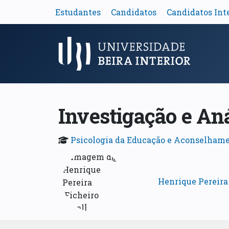
Estudantes
Candidatos
Candidatos Int
Menu Principal
Investigação e Aná
Psicologia da Educação e Aconselham
Henrique Pereira