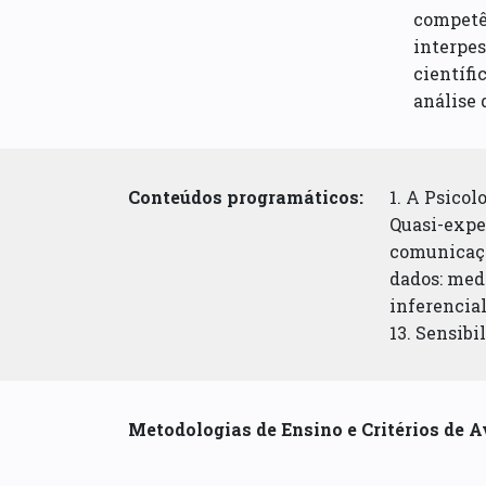
competê
interpes
científi
análise
Conteúdos programáticos:
1. A Psicol
Quasi-exper
comunicação
dados: medi
inferencial
13. Sensibi
Metodologias de Ensino e Critérios de A