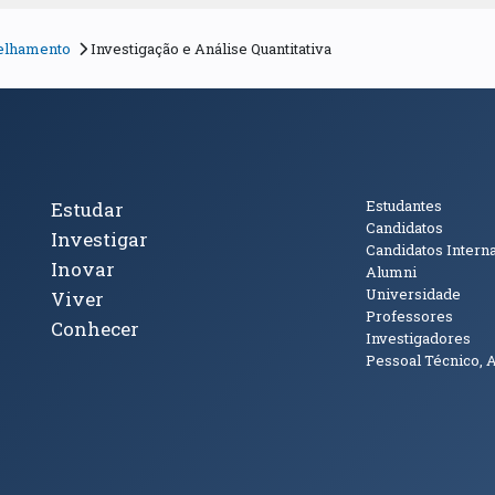
selhamento
Investigação e Análise Quantitativa
cto
Tópicos Principais
Público
Estudantes
Estudar
Candidatos
Investigar
Candidatos Intern
Inovar
Alumni
Universidade
Viver
Professores
Conhecer
Investigadores
Pessoal Técnico, 
janela)
ova janela)
ova janela)
(abre em nova janela)
Tok (abre em nova janela)