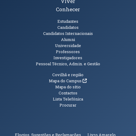
Viver
Conhecer
Públicos
Estudantes
Candidatos
Candidatos Internacionais
Alumni
Universidade
Professores
Investigadores
Pessoal Técnico, Admin. e Gestão
Informações Adicionais
Covilhã e região
(abre em nova janela)
Mapa do Campus
Mapa do sítio
Contactos
Lista Telefónica
Procurar
(abre em n
Elogios, Sugestões e Reclamações
Livro Amarelo