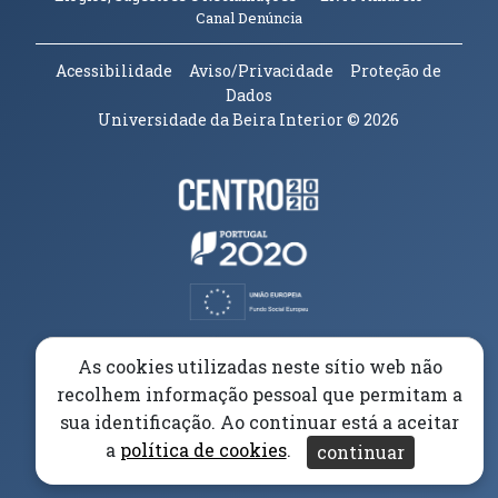
(abre em nova janela)
Canal Denúncia
Acessibilidade
Aviso/Privacidade
Proteção de
Dados
Universidade da Beira Interior
© 2026
Parceiros e Financiadores
(abre em nova janela)
(abre em nova janela)
(abre em nova janela)
(abre em nova janela)
As cookies utilizadas neste sítio web não
recolhem informação pessoal que permitam a
(abre em nova janela)
sua identificação. Ao continuar está a aceitar
a
política de cookies
.
continuar
(abre em nova janela)