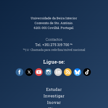
Informações de Contacto
Universidade da Beira Interior
Convento de Sto. António.
6201-001
Covilhã. Portugal.
Contactos
Tel. +351 275 319 700
℡
℡|☏ Chamada para rede fixa/móvel nacional
Ligue-se:
Facebook (abre em nova janela)
X (abre em nova janela)
YouTube (abre em nova janela)
Instagram (abre em nova janela)
LinkedIn (abre em nova ja
RSS (abre em nova ja
Bluesky (abre e
TikTok (a
Tópicos Principais
Estudar
Investigar
Inovar