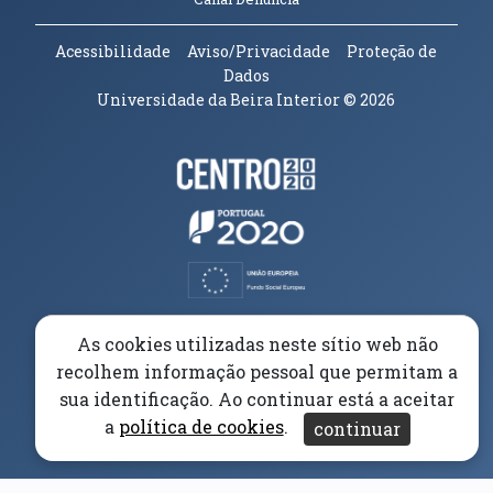
Acessibilidade
Aviso/Privacidade
Proteção de
Dados
Universidade da Beira Interior
© 2026
Parceiros e Financiadores
(abre em nova janela)
(abre em nova janela)
(abre em nova janela)
(abre em nova janela)
As cookies utilizadas neste sítio web não
recolhem informação pessoal que permitam a
(abre em nova janela)
sua identificação. Ao continuar está a aceitar
a
política de cookies
.
continuar
(abre em nova janela)