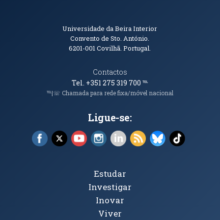
Informações de Contacto
Universidade da Beira Interior
Convento de Sto. António.
6201-001
Covilhã. Portugal.
Contactos
Tel. +351 275 319 700
℡
℡|☏ Chamada para rede fixa/móvel nacional
Ligue-se:
Facebook (abre em nova janela)
X (abre em nova janela)
YouTube (abre em nova janela)
Instagram (abre em nova janela)
LinkedIn (abre em nova ja
RSS (abre em nova ja
Bluesky (abre e
TikTok (a
Tópicos Principais
Estudar
Investigar
Inovar
Viver