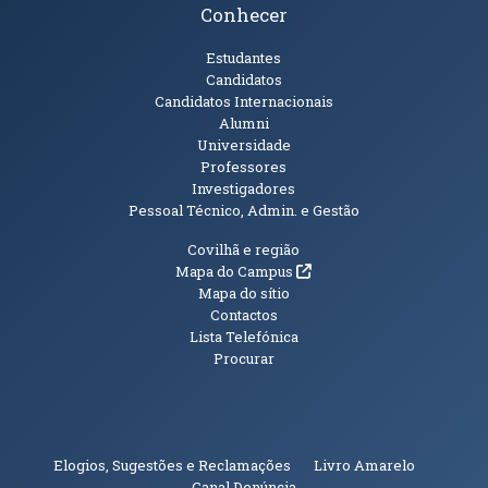
Conhecer
Públicos
Estudantes
Candidatos
Candidatos Internacionais
Alumni
Universidade
Professores
Investigadores
Pessoal Técnico, Admin. e Gestão
Informações Adicionais
Covilhã e região
(abre em nova janela)
Mapa do Campus
Mapa do sítio
Contactos
Lista Telefónica
Procurar
(abre em n
Elogios, Sugestões e Reclamações
Livro Amarelo
(abre em nova janela)
Canal Denúncia