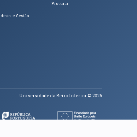
Procurar
Admin. e Gestão
Universidade da Beira Interior
© 2026
a janela)
(abre em nova janela)
(abre em nova janela