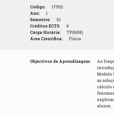
Código:
17552
Ano:
1
Semestre:
S1
Créditos ECTS:
6
Carga Horária:
TP(60H)
Área Científica:
Física
Objectivos de Aprendizagem:
Ao frequ
introduç
Modelo S
as soluç
cálculo 
fenomeno
explorad
alunos.