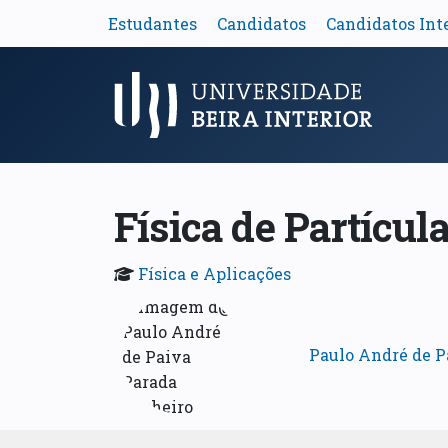
Estudantes
Candidatos
Candidatos Int
Menu Principal
Física de Partícul
Física e Aplicações
Paulo André de P