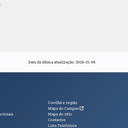
:
Data da última atualização: 2026-01-08
s
Informações Adici
Covilhã e região
(abre em nova janela)
Mapa do Campus
acionais
Mapa do sítio
Contactos
Lista Telefónica