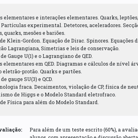
as elementares e interações elementares. Quarks, leptões,
e Partículas experimental. Detetores, aceleradores. Secçã
s, quarks, mesões e bariões.
 de Klein-Gordon. Equação de Dirac. Spinores. Equações 
ão Lagrangiana, Simetrias e leis de conservação.
 de Gauge U(1) e o Lagrangiano de QED.
os elementares em QED. Diagramas e cálculos de nível ár
o eletrão-protão. Quarks e partões.
 de gauge SU(3) e QCD.
ologia fraca. Decaimentos, violação de CP, física de neu
nismo de Higgs e o Modelo Standard eletrofraco.
 de Física para além do Modelo Standard.
valiação:
Para além de um teste escrito (60%), a avalia
alunos, com apresentação e discussão aberta