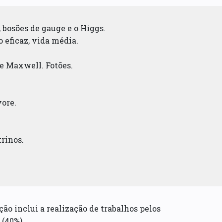
 bosões de gauge e o Higgs.
o eficaz, vida média.
de Maxwell. Fotões.
vore.
trinos.
ção inclui a realização de trabalhos pelos
 (40%).