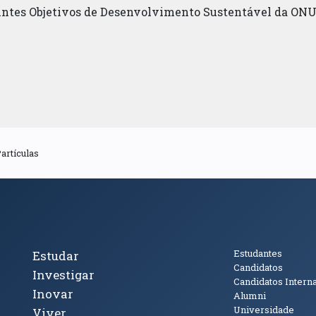
uintes Objetivos de Desenvolvimento Sustentável da ONU
Partículas
cto
Tópicos Principais
Público
Estudantes
Estudar
Candidatos
Investigar
Candidatos Intern
Inovar
Alumni
Universidade
Viver