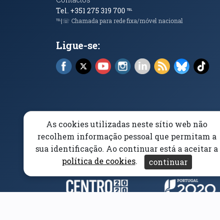
Tel. +351 275 319 700
℡
℡|☏ Chamada para rede fixa/móvel nacional
Ligue-se:
Facebook (abre em nova janela)
X (abre em nova janela)
YouTube (abre em nova janela)
Instagram (abre em nova 
LinkedIn (abre em n
RSS (abre em n
Bluesky 
Tik
As cookies utilizadas neste sítio web não
Elogios, Sugestões e Reclamações
Livro Amarel
recolhem informação pessoal que permitam a
sua identificação. Ao continuar está a aceitar a
Acessibilidade
Aviso/Privacidade
Proteção 
política de cookies
.
continuar
Parceiros e Financiad
(abre em nova janela)