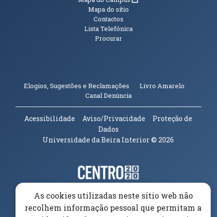
Mapa do sítio
Contactos
Lista Telefónica
Procurar
(abre em n
Elogios, Sugestões e Reclamações
Livro Amarelo
(abre em nova janela)
Canal Denúncia
Acessibilidade
Aviso/Privacidade
Proteção de
Dados
Universidade da Beira Interior
© 2026
Parceiros e Financiadores
(abre em nova janela)
(abre em nova janela)
As cookies utilizadas neste sítio web não
recolhem informação pessoal que permitam a
(abre em nova janela)