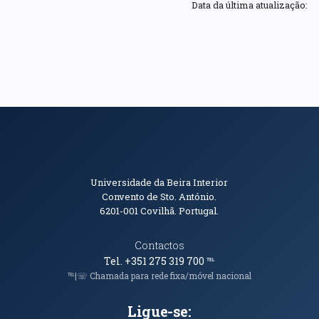
Data da última atualização:
Informações de Contacto
Universidade da Beira Interior
Convento de Sto. António.
6201-001
Covilhã. Portugal.
Contactos
Tel. +351 275 319 700
℡
℡|☏ Chamada para rede fixa/móvel nacional
Ligue-se: