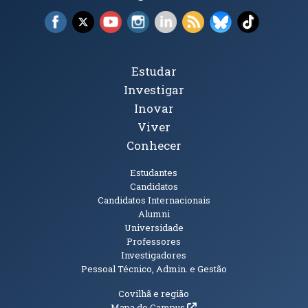
Facebook (abre em nova janela)
X (abre em nova janela)
YouTube (abre em nova janela)
Instagram (abre em nova janela)
LinkedIn (abre em nova ja
RSS (abre em nova ja
Bluesky (abre e
TikTok (a
Tópicos Principais
Estudar
Investigar
Inovar
Viver
Conhecer
Públicos
Estudantes
Candidatos
Candidatos Internacionais
Alumni
Universidade
Professores
Investigadores
Pessoal Técnico, Admin. e Gestão
Informações Adicionais
Covilhã e região
(abre em nova janela)
Mapa do Campus