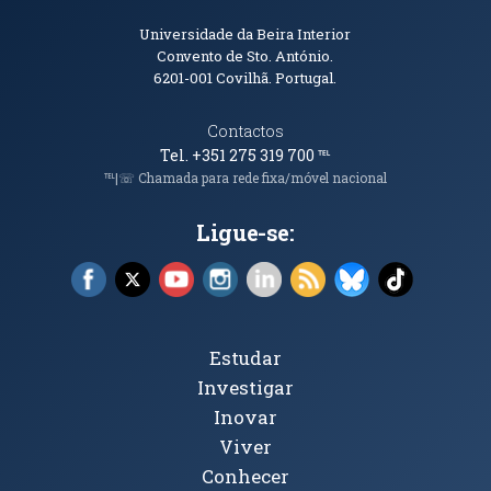
Informações de Contacto
Universidade da Beira Interior
Convento de Sto. António.
6201-001
Covilhã. Portugal.
Contactos
Tel. +351 275 319 700
℡
℡|☏ Chamada para rede fixa/móvel nacional
Ligue-se:
Facebook (abre em nova janela)
X (abre em nova janela)
YouTube (abre em nova janela)
Instagram (abre em nova janela)
LinkedIn (abre em nova ja
RSS (abre em nova ja
Bluesky (abre e
TikTok (a
Tópicos Principais
Estudar
Investigar
Inovar
Viver
Conhecer