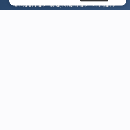
Acessibilidade
Aviso/Privacidade
Proteção de
Dados
Universidade da Beira Interior
© 2026
Parceiros e Financiadores
(abre em nova janela)
(abre em nova janela)
(abre em nova janela)
(abre em nova janela)
(abre em nova janela)
(abre em nova janela)