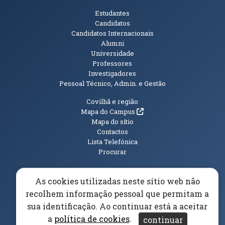
Públicos
Estudantes
Candidatos
Candidatos Internacionais
Alumni
Universidade
Professores
Investigadores
Pessoal Técnico, Admin. e Gestão
Informações Adicionais
Covilhã e região
(abre em nova janela)
Mapa do Campus
Mapa do sítio
Contactos
Lista Telefónica
Procurar
As cookies utilizadas neste sítio web não
recolhem informação pessoal que permitam a
(abre em n
Elogios, Sugestões e Reclamações
Livro Amarelo
sua identificação. Ao continuar está a aceitar
(abre em nova janela)
Canal Denúncia
a
política de cookies
.
continuar