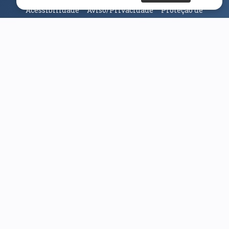
Acessibilidade
Aviso/Privacidade
Proteção de
Dados
Universidade da Beira Interior
© 2026
Parceiros e Financiadores
(abre em nova janela)
(abre em nova janela)
(abre em nova janela)
(abre em nova janela)
(abre em nova janela)
(abre em nova janela)