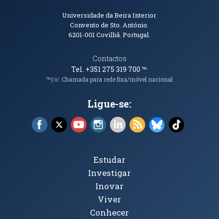
Informações de Contacto
Universidade da Beira Interior
Convento de Sto. António.
6201-001
Covilhã. Portugal.
Contactos
Tel. +351 275 319 700
℡
℡|☏ Chamada para rede fixa/móvel nacional
Ligue-se:
Facebook (abre em nova janela)
X (abre em nova janela)
YouTube (abre em nova janela)
Instagram (abre em nova janela)
LinkedIn (abre em nova ja
RSS (abre em nova ja
Bluesky (abre e
TikTok (a
Tópicos Principais
Estudar
Investigar
Inovar
Viver
Conhecer