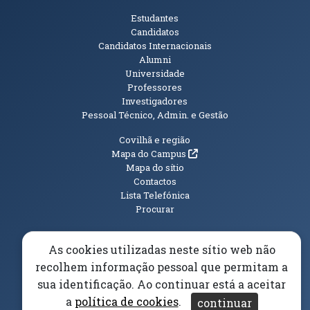
Públicos
Estudantes
Candidatos
Candidatos Internacionais
Alumni
Universidade
Professores
Investigadores
Pessoal Técnico, Admin. e Gestão
Informações Adicionais
Covilhã e região
(abre em nova janela)
Mapa do Campus
Mapa do sítio
Contactos
Lista Telefónica
Procurar
As cookies utilizadas neste sítio web não
recolhem informação pessoal que permitam a
(abre em n
Elogios, Sugestões e Reclamações
Livro Amarelo
sua identificação. Ao continuar está a aceitar
(abre em nova janela)
Canal Denúncia
a
política de cookies
.
continuar