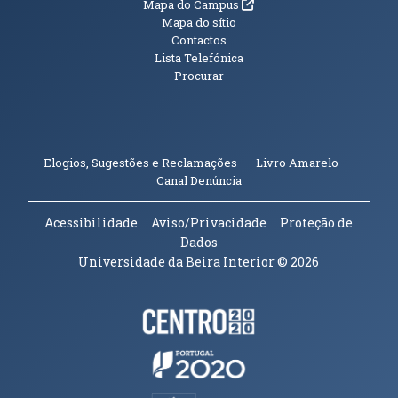
(abre em nova janela)
Mapa do Campus
Mapa do sítio
Contactos
Lista Telefónica
Procurar
(abre em n
Elogios, Sugestões e Reclamações
Livro Amarelo
(abre em nova janela)
Canal Denúncia
Acessibilidade
Aviso/Privacidade
Proteção de
Dados
Universidade da Beira Interior
© 2026
Parceiros e Financiadores
(abre em nova janela)
(abre em nova janela)