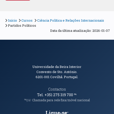
Início
Cursos
Ciência Política e Relações Internacionais
Partidos Políticos
Data da última atualização: 2026-01-07
Informações de Contacto
Universidade da Beira Interior
Convento de Sto. António.
6201-001
Covilhã. Portugal.
Contactos
Tel. +351 275 319 700
℡
℡|☏ Chamada para rede fixa/móvel nacional
Ligue-se: