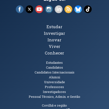
Facebook (abre em nova janela)
X (abre em nova janela)
YouTube (abre em nova janela)
Instagram (abre em nova janela)
LinkedIn (abre em nova ja
RSS (abre em nova ja
Bluesky (abre e
TikTok (a
Tópicos Principais
Estudar
Investigar
Inovar
Viver
Conhecer
Públicos
Estudantes
Candidatos
Candidatos Internacionais
Alumni
Universidade
Professores
Investigadores
Pessoal Técnico, Admin. e Gestão
Informações Adicionais
Covilhã e região