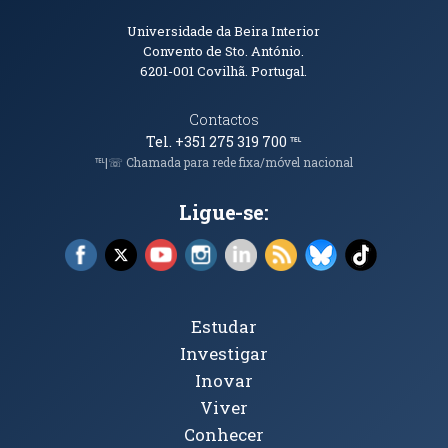
Informações de Contacto
Universidade da Beira Interior
Convento de Sto. António.
6201-001
Covilhã. Portugal.
Contactos
Tel. +351 275 319 700
℡
℡|☏ Chamada para rede fixa/móvel nacional
Ligue-se:
Facebook (abre em nova janela)
X (abre em nova janela)
YouTube (abre em nova janela)
Instagram (abre em nova janela)
LinkedIn (abre em nova ja
RSS (abre em nova ja
Bluesky (abre e
TikTok (a
Tópicos Principais
Estudar
Investigar
Inovar
Viver
Conhecer