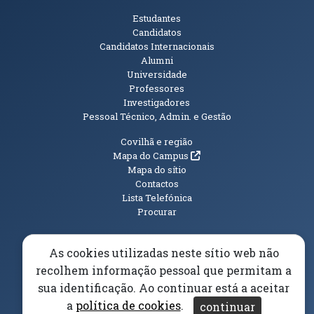
Públicos
Estudantes
Candidatos
Candidatos Internacionais
Alumni
Universidade
Professores
Investigadores
Pessoal Técnico, Admin. e Gestão
Informações Adicionais
Covilhã e região
(abre em nova janela)
Mapa do Campus
Mapa do sítio
Contactos
Lista Telefónica
Procurar
As cookies utilizadas neste sítio web não
recolhem informação pessoal que permitam a
(abre em n
Elogios, Sugestões e Reclamações
Livro Amarelo
sua identificação. Ao continuar está a aceitar
(abre em nova janela)
Canal Denúncia
a
política de cookies
.
continuar