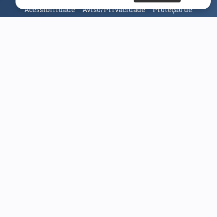
Acessibilidade
Aviso/Privacidade
Proteção de
Dados
Universidade da Beira Interior
© 2026
Parceiros e Financiadores
(abre em nova janela)
(abre em nova janela)
(abre em nova janela)
(abre em nova janela)
(abre em nova janela)
(abre em nova janela)