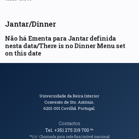
Jantar/Dinner
Não há Ementa para Jantar definida
nesta data/There is no Dinner Menu set
on this date
Informações de Contacto
Universidade da Beira Interior
Convento de Sto. António.
6201-001
Covilhã. Portugal.
Contactos
Tel. +351 275 319 700
℡
℡|☏ Chamada para rede fixa/móvel nacional