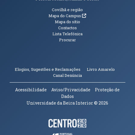
Informações Adicionais
Covilhã e região
(abre em nova janela)
Mapa do Campus
Mapa do sítio
Contactos
Lista Telefónica
Procurar
(abre em n
Elogios, Sugestões e Reclamações
Livro Amarelo
(abre em nova janela)
Canal Denúncia
Acessibilidade
Aviso/Privacidade
Proteção de
Dados
Universidade da Beira Interior
© 2026
Parceiros e Financiadores
(abre em nova janela)