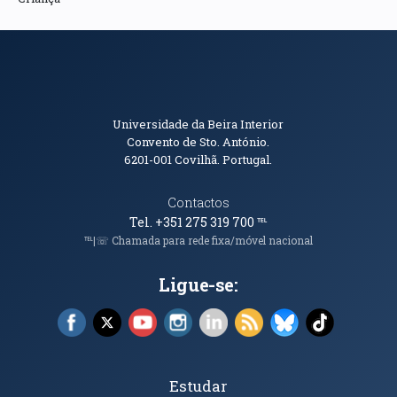
Informações de Contacto
Universidade da Beira Interior
Convento de Sto. António.
6201-001
Covilhã. Portugal.
Contactos
Tel. +351 275 319 700
℡
℡|☏ Chamada para rede fixa/móvel nacional
Ligue-se:
Facebook (abre em nova janela)
X (abre em nova janela)
YouTube (abre em nova janela)
Instagram (abre em nova janela)
LinkedIn (abre em nova ja
RSS (abre em nova ja
Bluesky (abre e
TikTok (a
Tópicos Principais
Estudar