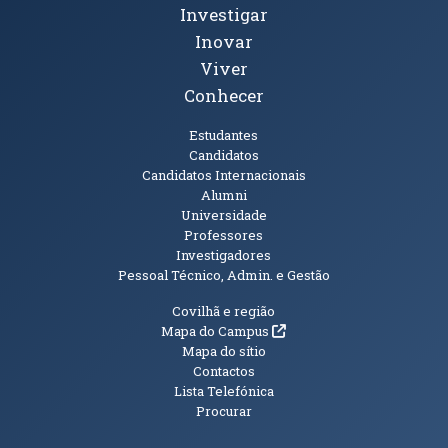
Investigar
Inovar
Viver
Conhecer
Públicos
Estudantes
Candidatos
Candidatos Internacionais
Alumni
Universidade
Professores
Investigadores
Pessoal Técnico, Admin. e Gestão
Informações Adicionais
Covilhã e região
(abre em nova janela)
Mapa do Campus
Mapa do sítio
Contactos
Lista Telefónica
Procurar