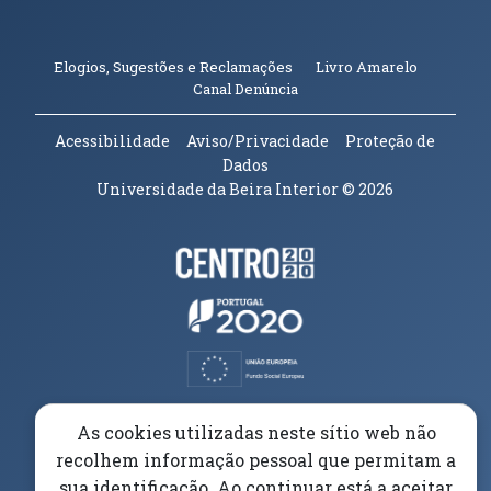
(abre em n
Elogios, Sugestões e Reclamações
Livro Amarelo
(abre em nova janela)
Canal Denúncia
Acessibilidade
Aviso/Privacidade
Proteção de
Dados
Universidade da Beira Interior
© 2026
Parceiros e Financiadores
(abre em nova janela)
(abre em nova janela)
(abre em nova janela)
(abre em nova janela)
As cookies utilizadas neste sítio web não
recolhem informação pessoal que permitam a
(abre em nova janela)
sua identificação. Ao continuar está a aceitar