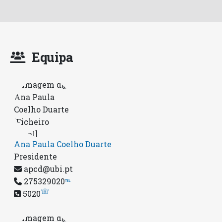
Equipa
Ana Paula Coelho Duarte
Presidente
apcd@ubi.pt
275329020
℡
☏
5020