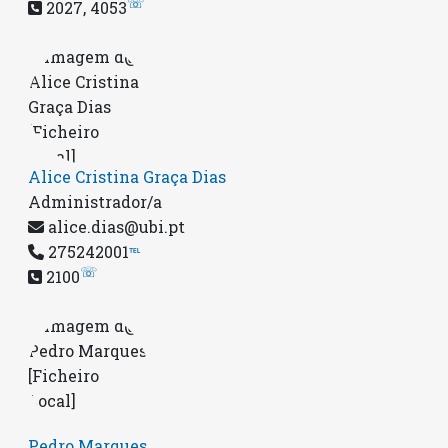
☏
2027, 4053
Alice Cristina Graça Dias
Administrador/a
alice.dias@ubi.pt
275242001
℡
☏
2100
Pedro Marques