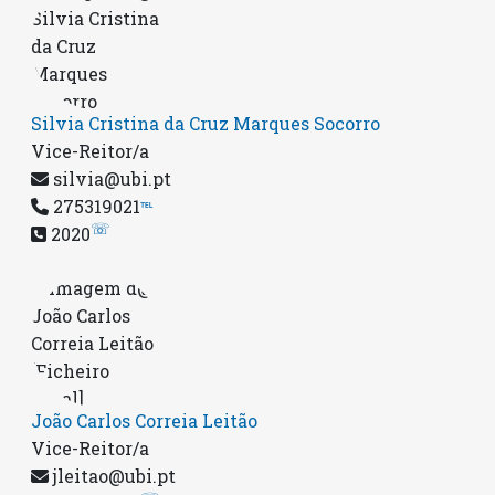
Silvia Cristina da Cruz Marques Socorro
Vice-Reitor/a
silvia@ubi.pt
275319021
℡
☏
2020
João Carlos Correia Leitão
Vice-Reitor/a
jleitao@ubi.pt