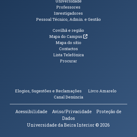
Universidade
Professores
Investigadores
Pessoal Técnico, Admin. e Gestão
Informações Adicionais
Covilhã e região
(abre em nova janela)
Mapa do Campus
Mapa do sítio
Contactos
Lista Telefónica
Procurar
(abre em n
Elogios, Sugestões e Reclamações
Livro Amarelo
(abre em nova janela)
Canal Denúncia
Acessibilidade
Aviso/Privacidade
Proteção de
Dados
Universidade da Beira Interior
© 2026