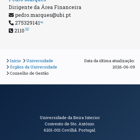
Dirigente da Área Financeira
pedro.marques@ubi.pt
275329141
℡
☏
2110
Início
Universidade
Data da última atualização:
Órgãos da Universidade
2026-06-09
Conselho de Gestão
Informações de Contacto
Universidade da Beira Interior
Convento de Sto. António.
6201-001
Covilhã. Portugal.