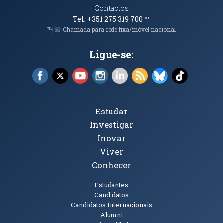
Contactos
Tel. +351 275 319 700
℡
℡|☏ Chamada para rede fixa/móvel nacional
Ligue-se:
Facebook (abre em nova janela)
X (abre em nova janela)
YouTube (abre em nova janela)
Instagram (abre em nova janela)
LinkedIn (abre em nova ja
RSS (abre em nova ja
Bluesky (abre e
TikTok (a
Tópicos Principais
Estudar
Investigar
Inovar
Viver
Conhecer
Públicos
Estudantes
Candidatos
Candidatos Internacionais
Alumni