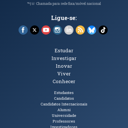
℡|☏ Chamada para rede fixa/móvel nacional
Ligue-se:
Facebook (abre em nova janela)
X (abre em nova janela)
YouTube (abre em nova janela)
Instagram (abre em nova janela)
LinkedIn (abre em nova ja
RSS (abre em nova ja
Bluesky (abre e
TikTok (a
Tópicos Principais
Estudar
Investigar
Inovar
Viver
Conhecer
Públicos
Estudantes
Candidatos
Candidatos Internacionais
Alumni
Universidade
Professores
Investigadores