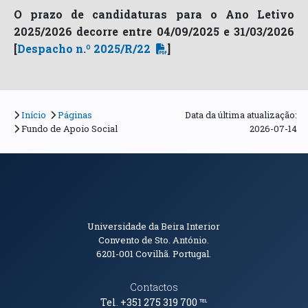
O prazo de candidaturas para o Ano Letivo
2025/2026 decorre entre 04/09/2025 e 31/03/2026
[
Despacho n.º 2025/R/22
]
Início
Páginas
Data da última atualização:
Fundo de Apoio Social
2026-07-14
Informações de Contacto
Universidade da Beira Interior
Convento de Sto. António.
6201-001
Covilhã. Portugal.
Contactos
Tel. +351 275 319 700
℡