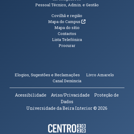
Pessoal Técnico, Admin. e Gestão
Informações Adicionais
Covilhã e região
(abre em nova janela)
Mapa do Campus
Mapa do sítio
Contactos
Lista Telefónica
Procurar
(abre em n
Elogios, Sugestões e Reclamações
Livro Amarelo
(abre em nova janela)
Canal Denúncia
Acessibilidade
Aviso/Privacidade
Proteção de
Dados
Universidade da Beira Interior
© 2026
Parceiros e Financiadores
(abre em nova janela)