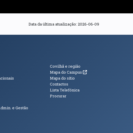
Data da última atualização:
2026-06-09
s
Informações Adici
Covilhã e região
(abre em nova janela)
Mapa do Campus
acionais
Mapa do sítio
Contactos
Lista Telefónica
Procurar
Admin. e Gestão