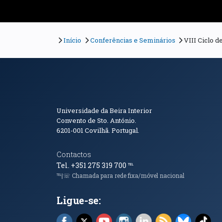
Início
Conferências e Seminários
VIII Ciclo 
Informações de Conta
Universidade da Beira Interior
Convento de Sto. António.
6201-001
Covilhã. Portugal.
Contactos
Tel. +351 275 319 700
℡
℡|☏ Chamada para rede fixa/móvel nacional
Ligue-se:
Facebook (abre em nova janela)
X (abre em nova janela)
YouTube (abre em nova janela)
Instagram (abre em nova 
LinkedIn (abre em n
RSS (abre em n
Bluesky 
Tik