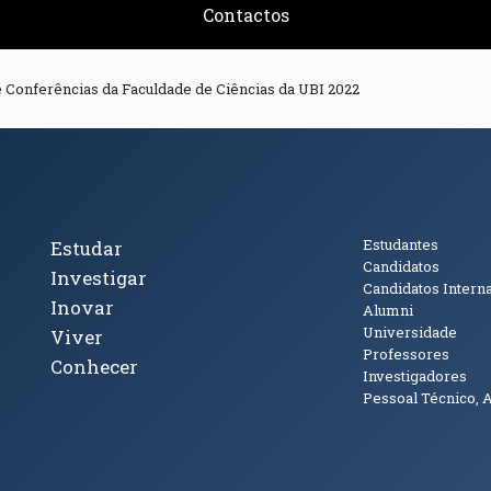
Contactos
de Conferências da Faculdade de Ciências da UBI 2022
cto
Tópicos Principais
Público
Estudantes
Estudar
Candidatos
Investigar
Candidatos Intern
Inovar
Alumni
Universidade
Viver
Professores
Conhecer
Investigadores
Pessoal Técnico, 
janela)
ova janela)
ova janela)
(abre em nova janela)
Tok (abre em nova janela)