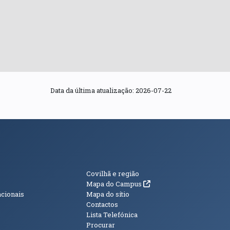
Data da última atualização:
2026-07-22
s
Informações Adici
Covilhã e região
(abre em nova janela)
Mapa do Campus
acionais
Mapa do sítio
Contactos
Lista Telefónica
Procurar