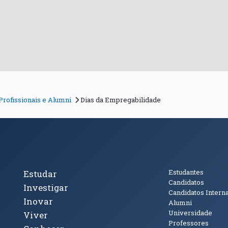
rofissionais e Alumni
Dias da Empregabilidade
cto
Tópicos Principais
Público
Estudantes
Estudar
Candidatos
Investigar
Candidatos Intern
Inovar
Alumni
Universidade
Viver
Professores