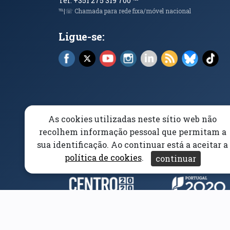
Tel. +351 275 319 700
℡
℡|☏ Chamada para rede fixa/móvel nacional
Ligue-se:
Facebook (abre em nova janela)
X (abre em nova janela)
YouTube (abre em nova janela)
Instagram (abre em nova 
LinkedIn (abre em n
RSS (abre em n
Bluesky 
Tik
As cookies utilizadas neste sítio web não
Elogios, Sugestões e Reclamações
Livro Amarel
recolhem informação pessoal que permitam a
sua identificação. Ao continuar está a aceitar a
Acessibilidade
Aviso/Privacidade
Proteção 
política de cookies
.
continuar
Parceiros e Financiad
(abre em nova janela)