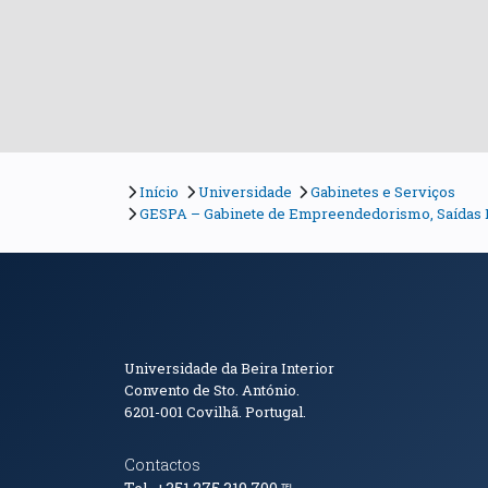
Início
Universidade
Gabinetes e Serviços
GESPA – Gabinete de Empreendedorismo, Saídas P
Informações de Conta
Universidade da Beira Interior
Convento de Sto. António.
6201-001
Covilhã. Portugal.
Contactos