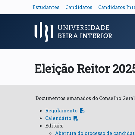
Estudantes
Candidatos
Candidatos Int
Menu Principal
Eleição Reitor 202
Documentos emanados do Conselho Geral da
Regulamento
Calendário
Editais:
Abertura do processo de candidat