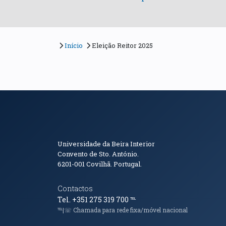
Início
Eleição Reitor 2025
Informações de Conta
Universidade da Beira Interior
Convento de Sto. António.
6201-001
Covilhã. Portugal.
Contactos
Tel. +351 275 319 700
℡
℡|☏ Chamada para rede fixa/móvel nacional