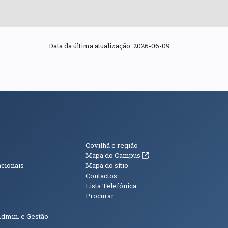
Data da última atualização:
2026-06-09
s
Informações Adici
Covilhã e região
(abre em nova janela)
Mapa do Campus
acionais
Mapa do sítio
Contactos
Lista Telefónica
Procurar
Admin. e Gestão